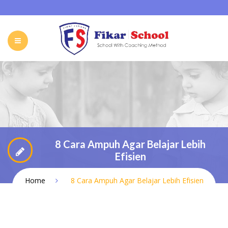
HOME
ABOUT FIKAR SCHOOL
SCHOOL
GALLERY
CAREER
FIKAR SCHOOL ONLINE
CONTACT
INDONESIA
8 Cara Ampuh Agar Belajar Lebih
Efisien
Home
8 Cara Ampuh Agar Belajar Lebih Efisien