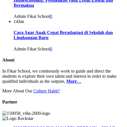
Homeschooling: Pendidikan yang Lebih Efektif dan
Bermakna
Admin Fikat School
0
14
Jan
Cara Agar Anak Cepat Beradaptasi di Sekolah dan
Lingkungan Baru
Admin Fikat School
0
About
In Fikar School, we continously work to guide and direct the
students to explore their own talent and interest in order to make
qualified individuals as the outputs,
More
…
More About Our
Culture Habit?
Partner