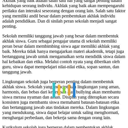
Akhlak yang baik adalah salah satu hal yang sangat penting dalam
kehidupan seorang individu. Akhlak yang baik akan mempengaruhi
perilaku dan interaksi seseorang dengan orang lain. Salah satu faktor
yang memiliki andil besar dalam pembentukan akhlak individu
adalah pendidikan. Dan di sinilah peran sekolah menjadi sangat
penting.
Sekolah memiliki tanggung jawab yang besar dalam membentuk
akhlak siswa. Guru sebagai pengajar utama di sekolah memiliki
peran besar dalam membimbing siswa agar memiliki akhlak yang
baik. Mereka tidak hanya mengajarkan materi akademik, tetapi juga
bertanggung jawab untuk mengamalkan serta mendidik siswa dalam
hal kebaikan dan etika. Melalui contoh nyata yang diberikan oleh
guru, siswa dapat mempelajari nilai-nilai etika, sopan santun, dan
tanggung jawab.
Lingkungan sekolah juga berperan penting dalam membentuk
akhlak siswa. Sekolah yang menciptakan lingkungan yang aman,
harmonis, dan bebas dari kekerasan atau bullying akan membantu
siswa merasa nyaman dan aman. Disiplin yang diterapkan secara
konsisten juga membantu siswa memahami batasan-batasan etika
dan bertanggung jawab atas tindakan mereka. Dalam lingkungan
yang mendukung, siswa dapat belajar untuk saling menghormati,
menghargai perbedaan, dan bekerja sama dengan orang lain.
Kurikulum sekolah juga berperan dalam pembentukan akhlak.