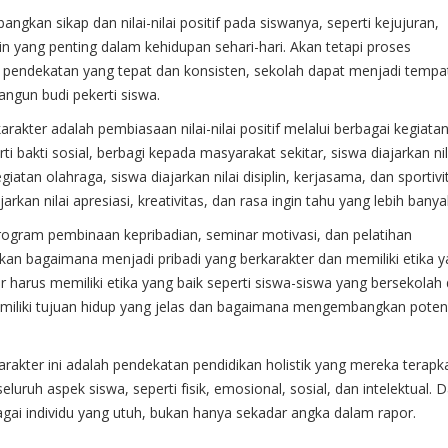
gkan sikap dan nilai-nilai positif pada siswanya, seperti kejujuran,
 lain yang penting dalam kehidupan sehari-hari. Akan tetapi proses
 pendekatan yang tepat dan konsisten, sekolah dapat menjadi tempa
gun budi pekerti siswa.
arakter adalah pembiasaan nilai-nilai positif melalui berbagai kegiata
rti bakti sosial, berbagi kepada masyarakat sekitar, siswa diajarkan nil
tan olahraga, siswa diajarkan nilai disiplin, kerjasama, dan sportivi
arkan nilai apresiasi, kreativitas, dan rasa ingin tahu yang lebih banya
ogram pembinaan kepribadian, seminar motivasi, dan pelatihan
kan bagaimana menjadi pribadi yang berkarakter dan memiliki etika 
r harus memiliki etika yang baik seperti siswa-siswa yang bersekolah 
iliki tujuan hidup yang jelas dan bagaimana mengembangkan potensi
arakter ini adalah pendekatan pendidikan holistik yang mereka terapk
luruh aspek siswa, seperti fisik, emosional, sosial, dan intelektual. 
bagai individu yang utuh, bukan hanya sekadar angka dalam rapor.