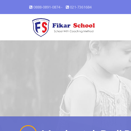
0888-0891-0874 -
021-7361684