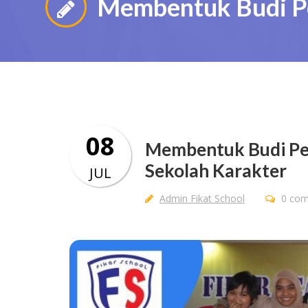
Membentuk Budi Pek
08
Membentuk Budi Pek
Sekolah Karakter
JUL
Admin Fikat School
0 co