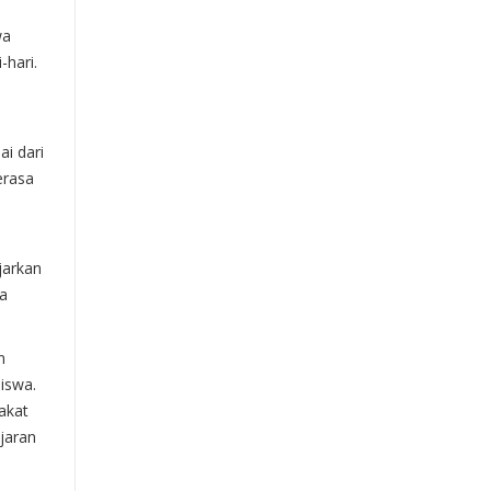
wa
-hari.
i dari
erasa
jarkan
wa
n
iswa.
akat
jaran