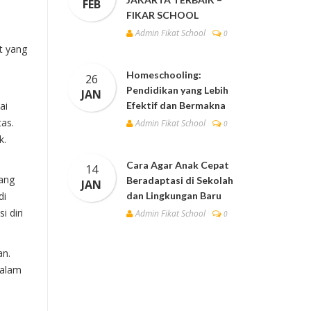
FEB
FIKAR SCHOOL
Admin Fikat School
0
t yang
Homeschooling:
26
n
Pendidikan yang Lebih
JAN
ai
Efektif dan Bermakna
tas.
Admin Fikat School
0
k.
Cara Agar Anak Cepat
14
yang
Beradaptasi di Sekolah
JAN
di
dan Lingkungan Baru
 diri
Admin Fikat School
0
an.
Dalam