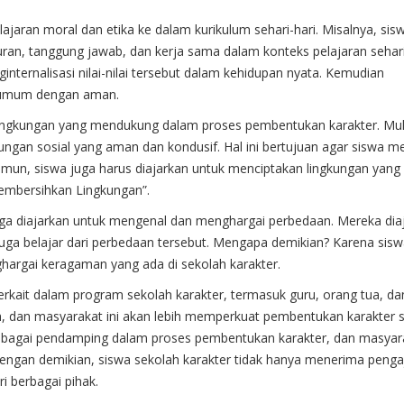
lajaran moral dan etika ke dalam kurikulum sehari-hari. Misalnya, sis
jujuran, tanggung jawab, dan kerja sama dalam konteks pelajaran sehari
ernalisasi nilai-nilai tersebut dalam kehidupan nyata. Kemudian
t umum dengan aman.
 lingkungan yang mendukung dalam proses pembentukan karakter. Mula
kungan sosial yang aman dan kondusif. Hal ini bertujuan agar siswa m
un, siswa juga harus diajarkan untuk menciptakan lingkungan yang
embersihkan Lingkungan”.
juga diajarkan untuk mengenal dan menghargai perbedaan. Mereka dia
uga belajar dari perbedaan tersebut. Mengapa demikian? Karena sis
nghargai keragaman yang ada di sekolah karakter.
erkait dalam program sekolah karakter, termasuk guru, orang tua, da
h, dan masyarakat ini akan lebih memperkuat pembentukan karakter s
 sebagai pendamping dalam proses pembentukan karakter, dan masyar
 Dengan demikian, siswa sekolah karakter tidak hanya menerima penga
i berbagai pihak.