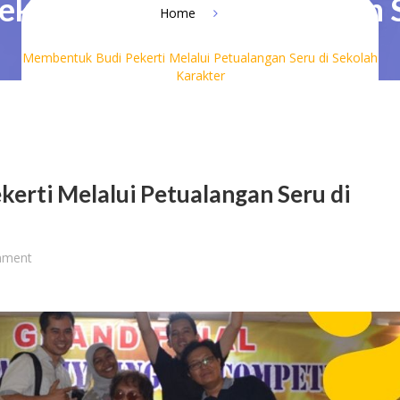
erti Melalui Petualangan S
Home
Membentuk Budi Pekerti Melalui Petualangan Seru di Sekolah
Karakter
erti Melalui Petualangan Seru di
mment