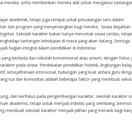
 tua mereka, serta memberikan mereka alat untuk mengatasi tantanga
lajar akademik, tetapi juga tempat untuk petualangan seru dalam
iatan dan program yang menyenangkan bagi mereka. Siswa diajarkan
ntegritas. Sekolah karakter bukan hanya mencetak siswa cerdas, tetap
 menghadapi tantangan kehidupan di masa yang akan datang. Semoga
di bagian integral dalam pendidikan di Indonesia.
 yang berbeda dari sekolah konvensional atau umum, dengan fokus 
karakter pada siswa. Pendekatan pendidikan holistik, lingkungan belaj
ktif, kesejahteraan emosional, hubungan yang kuat antara guru deng
si orang tua dan komunitas adalah beberapa faktor yang membuat sekol
ung, dan berfokus pada pengembangan karakter, sekolah karakter in
an akademis, tetapi untuk menjadi individu yang seimbang, bermora
h yang membuat sekolah karakter menjadi pilihan yang menarik bagi ban