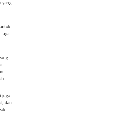
n yang
 untuk
i juga
yang
ar
an
ah
i juga
l, dan
yak