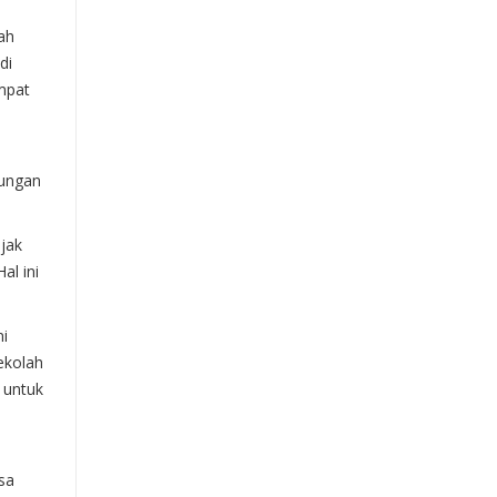
ah
di
mpat
kungan
ajak
al ini
ni
ekolah
 untuk
sa