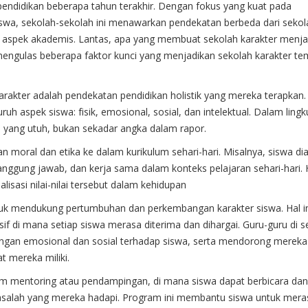
pendidikan beberapa tahun terakhir. Dengan fokus yang kuat pada
 siswa, sekolah-sekolah ini menawarkan pendekatan berbeda dari sekol
aspek akademis. Lantas, apa yang membuat sekolah karakter menja
mengulas beberapa faktor kunci yang menjadikan sekolah karakter te
arakter adalah pendekatan pendidikan holistik yang mereka terapkan.
uh aspek siswa: fisik, emosional, sosial, dan intelektual. Dalam ling
du yang utuh, bukan sekadar angka dalam rapor.
an moral dan etika ke dalam kurikulum sehari-hari. Misalnya, siswa di
, tanggung jawab, dan kerja sama dalam konteks pelajaran sehari-hari. H
asi nilai-nilai tersebut dalam kehidupan
ntuk mendukung pertumbuhan dan perkembangan karakter siswa. Hal i
if di mana setiap siswa merasa diterima dan dihargai. Guru-guru di s
angan emosional dan sosial terhadap siswa, serta mendorong mereka
 mereka miliki.
ogram mentoring atau pendampingan, di mana siswa dapat berbicara dan
asalah yang mereka hadapi. Program ini membantu siswa untuk mera