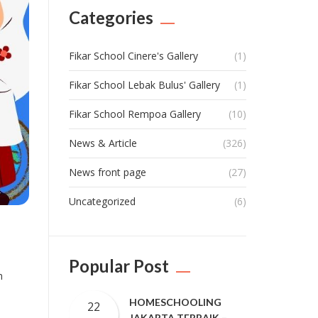
Categories
Fikar School Cinere's Gallery
(1)
Fikar School Lebak Bulus' Gallery
(1)
Fikar School Rempoa Gallery
(10)
News & Article
(326)
News front page
(27)
Uncategorized
(6)
Popular Post
m
HOMESCHOOLING
22
JAKARTA TERBAIK –