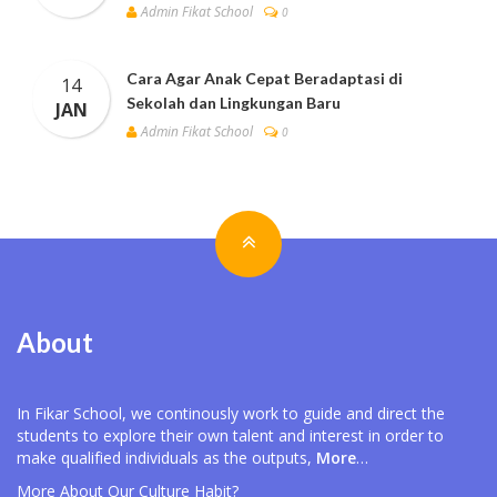
Admin Fikat School
0
Cara Agar Anak Cepat Beradaptasi di
14
Sekolah dan Lingkungan Baru
JAN
Admin Fikat School
0
About
In Fikar School, we continously work to guide and direct the
students to explore their own talent and interest in order to
make qualified individuals as the outputs,
More
…
More About Our
Culture Habit?