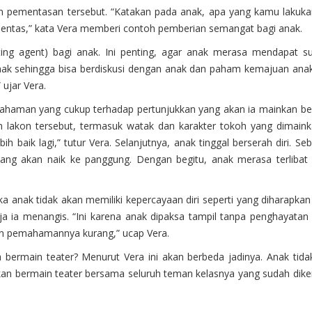
m pementasan tersebut. “Katakan pada anak, apa yang kamu lakuka
ik pentas,” kata Vera memberi contoh pemberian semangat bagi anak.
ng agent) bagi anak. Ini penting, agar anak merasa mendapat su
nak sehingga bisa berdiskusi dengan anak dan paham kemajuan anak
ujar Vera.
 pemahaman yang cukup terhadap pertunjukkan yang akan ia mainkan b
 lakon tersebut, termasuk watak dan karakter tokoh yang dimaink
 baik lagi,” tutur Vera. Selanjutnya, anak tinggal berserah diri. Se
ng akan naik ke panggung. Dengan begitu, anak merasa terlibat
 anak tidak akan memiliki kepercayaan diri seperti yang diharapkan
a ia menangis. “Ini karena anak dipaksa tampil tanpa penghayatan p
 dan pemahamannya kurang,” ucap Vera.
bermain teater? Menurut Vera ini akan berbeda jadinya. Anak tida
kan bermain teater bersama seluruh teman kelasnya yang sudah dike