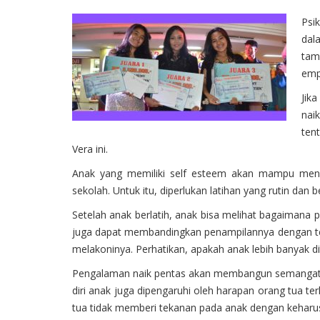
Psi
dal
tam
emp
Jik
naik
ten
Vera ini.
Anak yang memiliki self esteem akan mampu meng
sekolah. Untuk itu, diperlukan latihan yang rutin dan
Setelah anak berlatih, anak bisa melihat bagaimana 
juga dapat membandingkan penampilannya dengan tem
melakoninya. Perhatikan, apakah anak lebih banyak di
Pengalaman naik pentas akan membangun semangat po
diri anak juga dipengaruhi oleh harapan orang tua te
tua tidak memberi tekanan pada anak dengan keharus