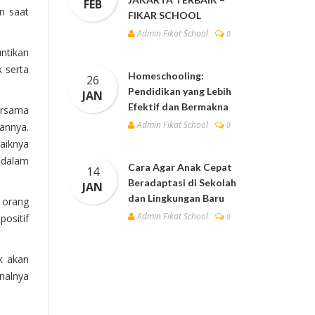
FEB
n saat
FIKAR SCHOOL
Admin Fikat School
0
ntikan
 serta
Homeschooling:
26
Pendidikan yang Lebih
JAN
Efektif dan Bermakna
ersama
Admin Fikat School
0
annya.
baiknya
 dalam
Cara Agar Anak Cepat
14
Beradaptasi di Sekolah
JAN
dan Lingkungan Baru
 orang
Admin Fikat School
0
ositif
k akan
nalnya