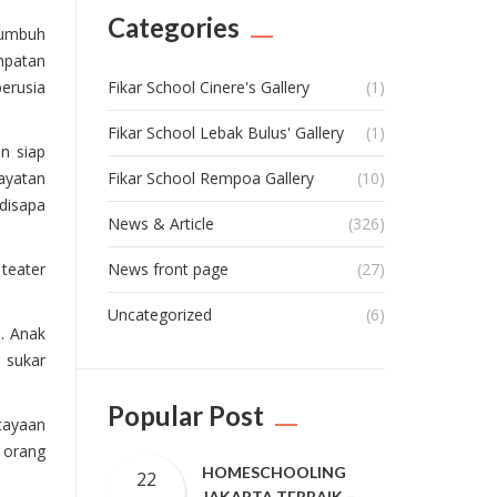
Categories
tumbuh
mpatan
Fikar School Cinere's Gallery
(1)
erusia
Fikar School Lebak Bulus' Gallery
(1)
an siap
Fikar School Rempoa Gallery
(10)
hayatan
 disapa
News & Article
(326)
News front page
(27)
teater
Uncategorized
(6)
a. Anak
 sukar
Popular Post
cayaan
, orang
HOMESCHOOLING
22
JAKARTA TERBAIK –