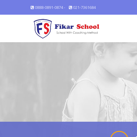
0888-0891-0874 -
021-7361684