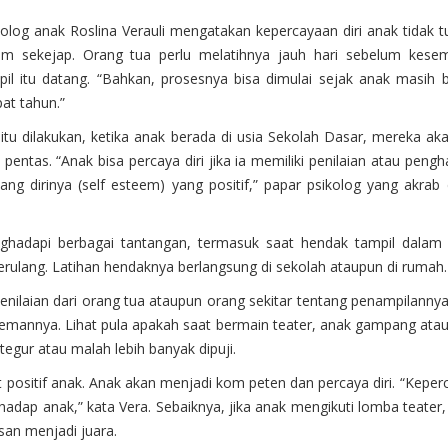
kolog anak Roslina Verauli mengatakan kepercayaan diri anak tidak 
am sekejap. Orang tua perlu melatihnya jauh hari sebelum kese
pil itu datang. “Bahkan, prosesnya bisa dimulai sejak anak masih b
at tahun.”
a itu dilakukan, ketika anak berada di usia Sekolah Dasar, mereka ak
 pentas. “Anak bisa percaya diri jika ia memiliki penilaian atau peng
tang dirinya (self esteem) yang positif,” papar psikolog yang akrab
hadapi berbagai tantangan, termasuk saat hendak tampil dalam 
 berulang. Latihan hendaknya berlangsung di sekolah ataupun di rumah.
penilaian dari orang tua ataupun orang sekitar tentang penampilanny
annya. Lihat pula apakah saat bermain teater, anak gampang atau
tegur atau malah lebih banyak dipuji.
sitif anak. Anak akan menjadi kom peten dan percaya diri. “Keper
rhadap anak,” kata Vera. Sebaiknya, jika anak mengikuti lomba teater
an menjadi juara.