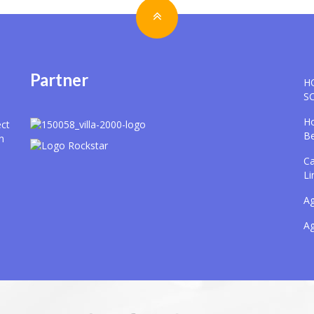
Partner
H
S
Ho
ect
B
n
Ca
Li
Ag
Ag