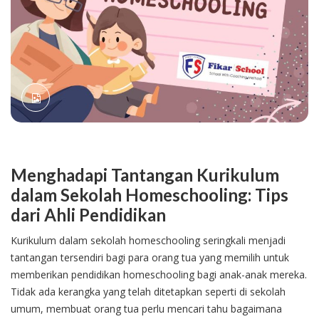
Menghadapi Tantangan Kurikulum
dalam Sekolah Homeschooling: Tips
dari Ahli Pendidikan
Kurikulum dalam
sekolah homeschooling
seringkali menjadi
tantangan tersendiri bagi para orang tua yang memilih untuk
memberikan pendidikan homeschooling bagi anak-anak mereka.
Tidak ada kerangka yang telah ditetapkan seperti di sekolah
umum, membuat orang tua perlu mencari tahu bagaimana