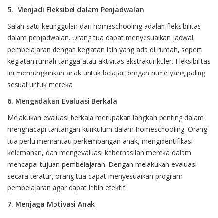
5. Menjadi Fleksibel dalam Penjadwalan
Salah satu keunggulan dari homeschooling adalah fleksibilitas
dalam penjadwalan. Orang tua dapat menyesuaikan jadwal
pembelajaran dengan kegiatan lain yang ada di rumah, seperti
kegiatan rumah tangga atau aktivitas ekstrakurikuler. Fleksibilitas
ini memungkinkan anak untuk belajar dengan ritme yang paling
sesuai untuk mereka.
6. Mengadakan Evaluasi Berkala
Melakukan evaluasi berkala merupakan langkah penting dalam
menghadapi tantangan kurikulum dalam homeschooling. Orang
tua perlu memantau perkembangan anak, mengidentifikasi
kelemahan, dan mengevaluasi keberhasilan mereka dalam
mencapai tujuan pembelajaran. Dengan melakukan evaluasi
secara teratur, orang tua dapat menyesuaikan program
pembelajaran agar dapat lebih efektif.
7. Menjaga Motivasi Anak