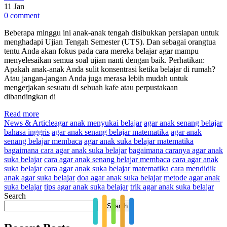
11
Jan
0 comment
Beberapa minggu ini anak-anak tengah disibukkan persiapan untuk
menghadapi Ujian Tengah Semester (UTS). Dan sebagai orangtua
tentu Anda akan fokus pada cara mereka belajar agar mampu
menyelesaikan semua soal ujian nanti dengan baik. Perhatikan:
Apakah anak-anak Anda sulit konsentrasi ketika belajar di rumah?
Atau jangan-jangan Anda juga merasa lebih mudah untuk
mengerjakan sesuatu di sebuah kafe atau perpustakaan
dibandingkan di
Read more
News & Article
agar anak menyukai belajar
agar anak senang belajar
bahasa inggris
agar anak senang belajar matematika
agar anak
senang belajar membaca
agar anak suka belajar matematika
bagaimana cara agar anak suka belajar
bagaimana caranya agar anak
suka belajar
cara agar anak senang belajar membaca
cara agar anak
suka belajar
cara agar anak suka belajar matematika
cara mendidik
anak agar suka belajar
doa agar anak suka belajar
metode agar anak
suka belajar
tips agar anak suka belajar
trik agar anak suka belajar
Search
Search