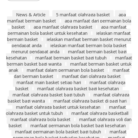
News & Article
5 manfaat olahraga basket
apa
manfaat bermain basket
apa manfaat dari permainan bola
basket
apa manfaat olahraga basket
apa manfaat
permainan bola basket untuk kesehatan
jelaskan manfaat
bermain basket
jelaskan manfaat bermain basket menurut
pendapat anda
jelaskan manfaat bermain bola basket
menurut pendapat anda
manfaat bermain basket bagi
kesehatan
manfaat bermain basket bagi tubuh
manfaat
bermain basket bagi wanita
manfaat bermain basket untuk
anak
manfaat dalam permainan bola basket
manfaat
dari bermain basket
manfaat dari olahraga basket
manfaat main basket setiap hari
manfaat olahraga
basket
manfaat olahraga basket bagi kesehatan
manfaat olahraga basket bagi tubuh
manfaat olahraga
basket bagi wanita
manfaat olahraga basket di pagi hari
manfaat olahraga basket untuk kesehatan
manfaat
olahraga basket untuk tubuh
manfaat olahraga basketball
manfaat olahraga bola basket
manfaat olahraga voli dan
basket
manfaat permainan bola basket bagi kesehatan
manfaat permainan bola basket bagi tubuh
manfaat
permainan bola basket terhadap kesehatan
manfaat