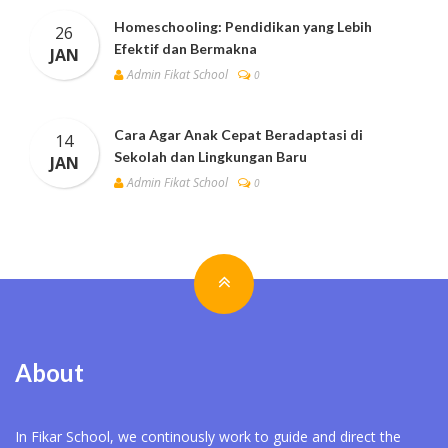
Homeschooling: Pendidikan yang Lebih
26
Efektif dan Bermakna
JAN
Admin Fikat School
0
Cara Agar Anak Cepat Beradaptasi di
14
Sekolah dan Lingkungan Baru
JAN
Admin Fikat School
0
About
In Fikar School, we continously work to guide and direct the