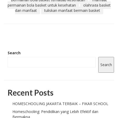
permainan bola basket untuk kesehatan
olahraga basket
dan manfaat
tuliskan manfaat bermain basket
Search
Search
Recent Posts
HOMESCHOOLING JAKARTA TERBAIK – FIKAR SCHOOL
Homeschooling: Pendidikan yang Lebih Efektif dan
Bermakna