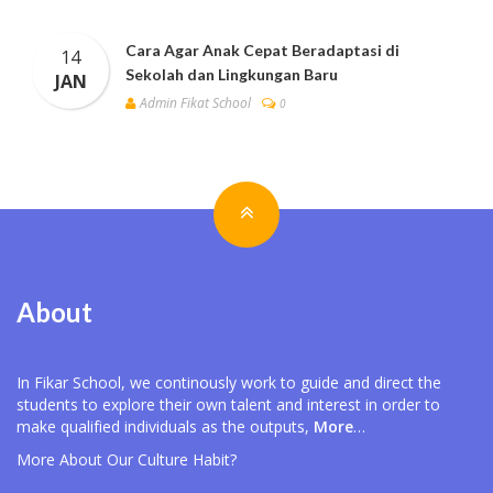
Cara Agar Anak Cepat Beradaptasi di
14
Sekolah dan Lingkungan Baru
JAN
Admin Fikat School
0
About
In Fikar School, we continously work to guide and direct the
students to explore their own talent and interest in order to
make qualified individuals as the outputs,
More
…
More About Our
Culture Habit?