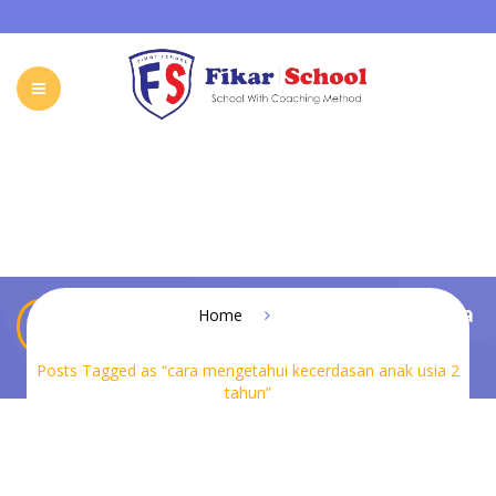
HOME
ABOUT FIKAR SCHOOL
SCHOOL
GALLERY
CAREER
FIKAR SCHOOL ONLINE
CONTACT
INDONESIA
cara mengetahui kecerdasan anak usia
Home
2 tahun
Posts Tagged as “cara mengetahui kecerdasan anak usia 2
tahun”