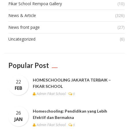
Fikar School Rempoa Gallery
(10)
News & Article
(326)
News front page
(27)
Uncategorized
(6)
Popular Post
HOMESCHOOLING JAKARTA TERBAIK –
22
FIKAR SCHOOL
FEB
Admin Fikat School
0
Homeschooling: Pendidikan yang Lebih
26
Efektif dan Bermakna
JAN
Admin Fikat School
0