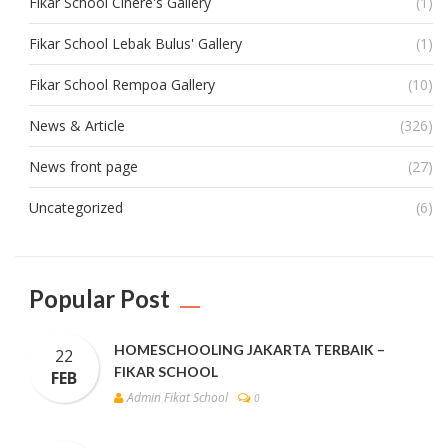
Fikar School Cinere's Gallery
(1)
Fikar School Lebak Bulus' Gallery
(1)
Fikar School Rempoa Gallery
(10)
News & Article
(326)
News front page
(27)
Uncategorized
(6)
Popular Post
HOMESCHOOLING JAKARTA TERBAIK –
22
FIKAR SCHOOL
FEB
Admin Fikat School
0