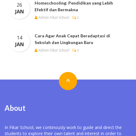
Homeschooling: Pendidikan yang Lebih
26
Efektif dan Bermakna
JAN
Admin Fikat School
0
Cara Agar Anak Cepat Beradaptasi di
14
Sekolah dan Lingkungan Baru
JAN
Admin Fikat School
0
About
In Fikar School, we continously work to guide and direct the
students to explore their own talent and interest in order to