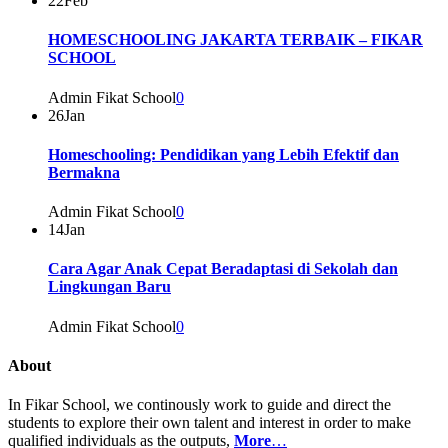
22
Feb
HOMESCHOOLING JAKARTA TERBAIK – FIKAR
SCHOOL
Admin Fikat School
0
26
Jan
Homeschooling: Pendidikan yang Lebih Efektif dan
Bermakna
Admin Fikat School
0
14
Jan
Cara Agar Anak Cepat Beradaptasi di Sekolah dan
Lingkungan Baru
Admin Fikat School
0
About
In Fikar School, we continously work to guide and direct the
students to explore their own talent and interest in order to make
qualified individuals as the outputs,
More
…