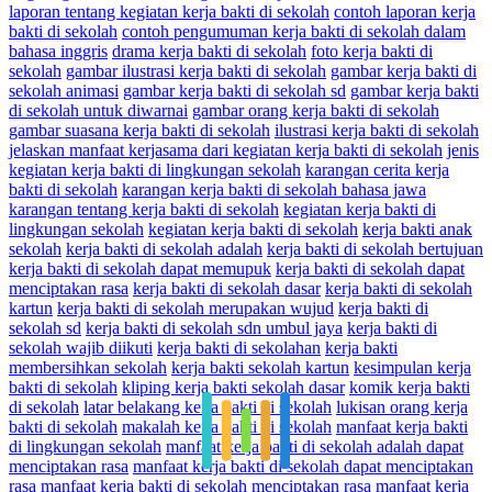
laporan tentang kegiatan kerja bakti di sekolah
contoh laporan kerja
bakti di sekolah
contoh pengumuman kerja bakti di sekolah dalam
bahasa inggris
drama kerja bakti di sekolah
foto kerja bakti di
sekolah
gambar ilustrasi kerja bakti di sekolah
gambar kerja bakti di
sekolah animasi
gambar kerja bakti di sekolah sd
gambar kerja bakti
di sekolah untuk diwarnai
gambar orang kerja bakti di sekolah
gambar suasana kerja bakti di sekolah
ilustrasi kerja bakti di sekolah
jelaskan manfaat kerjasama dari kegiatan kerja bakti di sekolah
jenis
kegiatan kerja bakti di lingkungan sekolah
karangan cerita kerja
bakti di sekolah
karangan kerja bakti di sekolah bahasa jawa
karangan tentang kerja bakti di sekolah
kegiatan kerja bakti di
lingkungan sekolah
kegiatan kerja bakti di sekolah
kerja bakti anak
sekolah
kerja bakti di sekolah adalah
kerja bakti di sekolah bertujuan
kerja bakti di sekolah dapat memupuk
kerja bakti di sekolah dapat
menciptakan rasa
kerja bakti di sekolah dasar
kerja bakti di sekolah
kartun
kerja bakti di sekolah merupakan wujud
kerja bakti di
sekolah sd
kerja bakti di sekolah sdn umbul jaya
kerja bakti di
sekolah wajib diikuti
kerja bakti di sekolahan
kerja bakti
membersihkan sekolah
kerja bakti sekolah kartun
kesimpulan kerja
bakti di sekolah
kliping kerja bakti sekolah dasar
komik kerja bakti
di sekolah
latar belakang kerja bakti di sekolah
lukisan orang kerja
bakti di sekolah
makalah kerja bakti di sekolah
manfaat kerja bakti
di lingkungan sekolah
manfaat kerja bakti di sekolah adalah dapat
menciptakan rasa
manfaat kerja bakti di sekolah dapat menciptakan
rasa
manfaat kerja bakti di sekolah menciptakan rasa
manfaat kerja