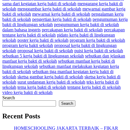
sama dari kegiatan kerja bakti di sekolah
mengarang kerja bakti di
sekolah
menggambar kerja bakti di sekolah
mewarnai gambar kerja
bakti di sekolah
mewarnai kerja bakti di sekolah
pengalaman kerja
bakti di sekolah
pengertian kerja bakti di sekolah
pengumuman kerja
bakti di lingkungan sekolah
pengumuman kerja bakti di sekolah
dalam bahasa inggris
percakapan kerja bakti di sekolah
percakapan
tentang kerja bakti di sekolah
pidato kerja bakti di lingkungan
sekolah
poster kerja bakti di sekolah
program kerja bakti di sekolah
program kerja bakti sekolah
proposal kerja bakti di lingkungan
sekolah
proposal kerja bakti di sekolah
puisi kerja bakti di sekolah
sebutkan 5 kerja bakti di lingkungan sekolah
sebutkan dan jelaskan
manfaat kerja bakti di sekolah
sebutkan manfaat kerja bakti di
lingkungan sekolah
sebutkan manfaat melakukan kegiatan kerja
bakti di sekolah
sebutkan tiga manfaat kegiatan kerja bakti di
sekolah
sketsa gambar kerja bakti di sekolah
sketsa kerja bakti di
sekolah
surat undangan kerja bakti di sekolah
teks kerja bakti di
sekolah
tema kerja bakti di sekolah
tentang kerja bakti di sekolah
video kerja bakti di sekolah
Search
Search
Recent Posts
HOMESCHOOLING JAKARTA TERBAIK – FIKAR