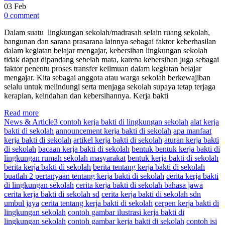
03
Feb
0 comment
Dalam suatu lingkungan sekolah/madrasah selain ruang sekolah,
bangunan dan sarana prasarana lainnya sebagai faktor keberhasilan
dalam kegiatan belajar mengajar, kebersihan lingkungan sekolah
tidak dapat dipandang sebelah mata, karena kebersihan juga sebagai
faktor penentu proses transfer keilmuan dalam kegiatan belajar
mengajar. Kita sebagai anggota atau warga sekolah berkewajiban
selalu untuk melindungi serta menjaga sekolah supaya tetap terjaga
kerapian, keindahan dan kebersihannya. Kerja bakti
Read more
News & Article
3 contoh kerja bakti di lingkungan sekolah
alat kerja
bakti di sekolah
announcement kerja bakti di sekolah
apa manfaat
kerja bakti di sekolah
artikel kerja bakti di sekolah
aturan kerja bakti
di sekolah
bacaan kerja bakti di sekolah
bentuk bentuk kerja bakti di
lingkungan rumah sekolah masyarakat
bentuk kerja bakti di sekolah
berita kerja bakti di sekolah
berita tentang kerja bakti di sekolah
buatlah 2 pertanyaan tentang kerja bakti di sekolah
cerita kerja bakti
di lingkungan sekolah
cerita kerja bakti di sekolah bahasa jawa
cerita kerja bakti di sekolah sd
cerita kerja bakti di sekolah sdn
umbul jaya
cerita tentang kerja bakti di sekolah
cerpen kerja bakti di
lingkungan sekolah
contoh gambar ilustrasi kerja bakti di
lingkungan sekolah
contoh gambar kerja bakti di sekolah
contoh isi