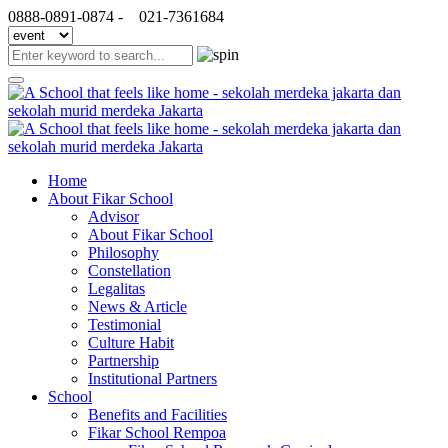
0888-0891-0874 -
021-7361684
Home
About Fikar School
Advisor
About Fikar School
Philosophy
Constellation
Legalitas
News & Article
Testimonial
Culture Habit
Partnership
Institutional Partners
School
Benefits and Facilities
Fikar School Rempoa