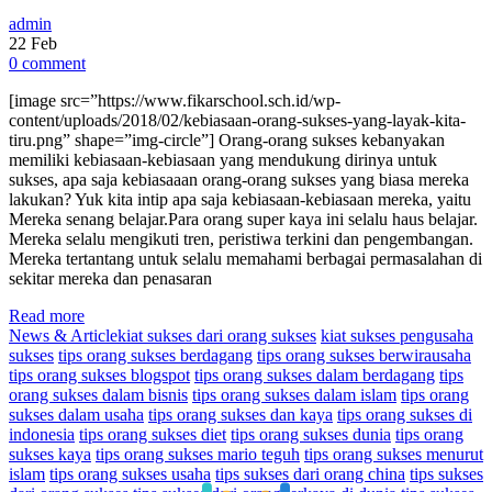
admin
22
Feb
0 comment
[image src=”https://www.fikarschool.sch.id/wp-
content/uploads/2018/02/kebiasaan-orang-sukses-yang-layak-kita-
tiru.png” shape=”img-circle”] Orang-orang sukses kebanyakan
memiliki kebiasaan-kebiasaan yang mendukung dirinya untuk
sukses, apa saja kebiasaaan orang-orang sukses yang biasa mereka
lakukan? Yuk kita intip apa saja kebiasaan-kebiasaan mereka, yaitu
Mereka senang belajar.Para orang super kaya ini selalu haus belajar.
Mereka selalu mengikuti tren, peristiwa terkini dan pengembangan.
Mereka tertantang untuk selalu memahami berbagai permasalahan di
sekitar mereka dan penasaran
Read more
News & Article
kiat sukses dari orang sukses
kiat sukses pengusaha
sukses
tips orang sukses berdagang
tips orang sukses berwirausaha
tips orang sukses blogspot
tips orang sukses dalam berdagang
tips
orang sukses dalam bisnis
tips orang sukses dalam islam
tips orang
sukses dalam usaha
tips orang sukses dan kaya
tips orang sukses di
indonesia
tips orang sukses diet
tips orang sukses dunia
tips orang
sukses kaya
tips orang sukses mario teguh
tips orang sukses menurut
islam
tips orang sukses usaha
tips sukses dari orang china
tips sukses