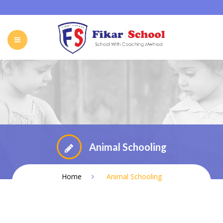
HOME
ABOUT FIKAR SCHOOL
SCHOOL
GALLERY
CAREER
FIKAR SCHOOL ONLINE
CONTACT
INDONESIA
Animal Schooling
Home
Animal Schooling