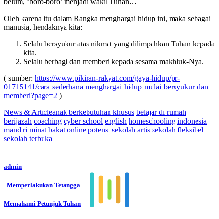
belum, ‘boro-boro’ menjadi wakil Tuhan…
Oleh karena itu dalam Rangka menghargai hidup ini, maka sebagai
manusia, hendaknya kita:
Selalu bersyukur atas nikmat yang dilimpahkan Tuhan kepada
kita.
Selalu berbagi dan memberi kepada sesama makhluk-Nya.
( sumber:
https://www.pikiran-rakyat.com/gaya-hidup/pr-
01715141/cara-sederhana-menghargai-hidup-mulai-bersyukur-dan-
memberi?page=2
)
News & Article
anak berkebutuhan khusus
belajar di rumah
berijazah
coaching
cyber school
english
homeschooling
indonesia
mandiri
minat bakat
online
potensi
sekolah artis
sekolah fleksibel
sekolah terbuka
admin
Memperlakukan Tetangga
Memahami Petunjuk Tuhan