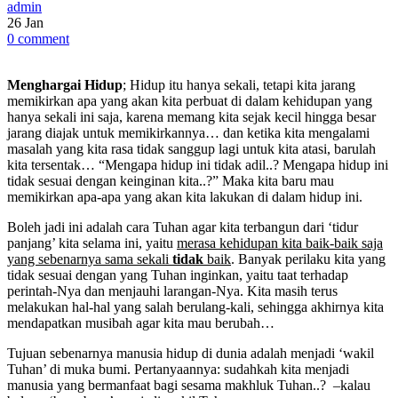
admin
26
Jan
0 comment
Menghargai Hidup
; Hidup itu hanya sekali, tetapi kita jarang
memikirkan apa yang akan kita perbuat di dalam kehidupan yang
hanya sekali ini saja, karena memang kita sejak kecil hingga besar
jarang diajak untuk memikirkannya… dan ketika kita mengalami
masalah yang kita rasa tidak sanggup lagi untuk kita atasi, barulah
kita tersentak… “Mengapa hidup ini tidak adil..? Mengapa hidup ini
tidak sesuai dengan keinginan kita..?” Maka kita baru mau
memikirkan apa-apa yang akan kita lakukan di dalam hidup ini.
Boleh jadi ini adalah cara Tuhan agar kita terbangun dari ‘tidur
panjang’ kita selama ini, yaitu
merasa kehidupan kita baik-baik saja
yang sebenarnya sama sekali
tidak
baik
. Banyak perilaku kita yang
tidak sesuai dengan yang Tuhan inginkan, yaitu taat terhadap
perintah-Nya dan menjauhi larangan-Nya. Kita masih terus
melakukan hal-hal yang salah berulang-kali, sehingga akhirnya kita
mendapatkan musibah agar kita mau berubah…
Tujuan sebenarnya manusia hidup di dunia adalah menjadi ‘wakil
Tuhan’ di muka bumi. Pertanyaannya: sudahkah kita menjadi
manusia yang bermanfaat bagi sesama makhluk Tuhan..? –kalau