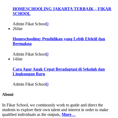
HOMESCHOOLING JAKARTA TERBAIK – FIKAR
SCHOOL
Admin Fikat School
0
26
Jan
Homeschooling: Pendidikan yang Lebih Efektif dan
Bermakna
Admin Fikat School
0
14
Jan
Cara Agar Anak Cepat Beradaptasi di Sekolah dan
Lingkungan Baru
Admin Fikat School
0
About
In Fikar School, we continously work to guide and direct the
students to explore their own talent and interest in order to make
qualified individuals as the outputs,
More
…