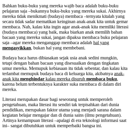
Bahkan buku-buku yang mereka wajib baca adalah buku-buku
pelajaran saja –bukannya buku-buku yang mereka sukai. Akhirnya
mereka tidak menikmati (budaya) membaca –ternyata kitalah yang
secara tidak sadar mematikan keinginan anak-anak kita untuk gemar
membaca. Nah, kalau kita ingin agar anak-anak kita memiliki literasi
(budaya membaca) yang baik, maka biarkan anak memilih bahan
bacaan yang mereka sukai, jangan dipaksa membaca buku pelajaran
saja –agar mereka menganggap membaca adalah
hal yang
mengasyikkan
, bukan hal yang membebani.
Budaya baca harus dibiasakan sejak usia anak sedini mungkin,
tetapi dengan bahan bacaan yang disesuaikan dengan tingkatan
umur mereka. Memupuk kebiasaan itu tidak sebentar, dan kalau kita
terlambat memupuk budaya baca di keluarga kita, akibatnya
anak-
anak kita
menghindar
kalau mereka disuruh
membaca buku
,
karena belum terbentuknya karakter suka membaca di dalam diri
mereka.
Literasi merupakan dasar bagi seseorang untuk memperoleh
pengetahuan, maka literasi itu sendiri tak terpisahkan dari dunia
pendidikan, merupakan faktor utama yang menjadi sarana dalam
kegiatan belajar mengajar dan di dunia sains (ilmu pengetahuan).
Artinya kemampuan literasi –apalagi di era teknologi informasi saat
ini– sangat dibutuhkan untuk memperbaiki bangsa ini.