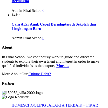
Bermakna
Admin Fikat School
0
14
Jan
Cara Agar Anak Cepat Beradaptasi di Sekolah dan
Lingkungan Baru
Admin Fikat School
0
About
In Fikar School, we continously work to guide and direct the
students to explore their own talent and interest in order to make
qualified individuals as the outputs,
More
…
More About Our
Culture Habit?
Partner
HOMESCHOOLING JAKARTA TERBAIK – FIKAR