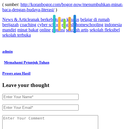
( sumber:
http://koranbogor.com/bogor-now/menumbuhkan-minat-
baca-dengan-budaya-literasi/
)
News & Article
anak berkebutuhan khusus
belajar di rumah
berijazah
coaching
cyber school
english
homeschooling
indonesia
mandiri
minat bakat
online
potensi
sekolah artis
sekolah fleksibel
sekolah terbuka
admin
Memahami Petunjuk Tuhan
Proses atau Hasil
Leave your thought