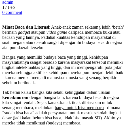
admin
17
Feb
0 comment
Minat Baca dan Literasi
; Anak-anak zaman sekarang lebih ‘betah’
bermain
gadget
ataupun
video game
daripada membaca buku atau
bacaan yang lainnya. Padahal kualitas kehidupan masyarakat di
suatu negara atau daerah sangat dipengaruhi budaya baca di negara
ataupun daerah tersebut.
Bangsa yang memiliki budaya baca yang tinggi, kehidupan
masyarakatnya sangat beradab karena masyarakat tersebut memiliki
tingkat intelektualitas yang tinggi, dan ini mempengaruhi pola pikir
mereka sehingga aktifitas kehidupan mereka pun menjadi lebih baik
–karena mereka menjadi manusia-manusia yang senang berpikir
sebelum bertindak.
Tak heran kalau bangsa kita selalu ketinggalan dalam urusan
kemakmuran
dengan bangsa lain, karena budaya baca di negara
kita sangat rendah. Sejak kanak-kanak tidak dibiasakan untuk
senang membaca, melainkan
hanya untuk
bisa
membaca
–dimana
“sudah bisa baca” adalah persyaratan untuk masuk sekolah tingkat
dasar (jadi kalau belum bisa baca, tidak bisa masuk SD). Akhirnya
mereka tidak menikmati (budaya) membaca.