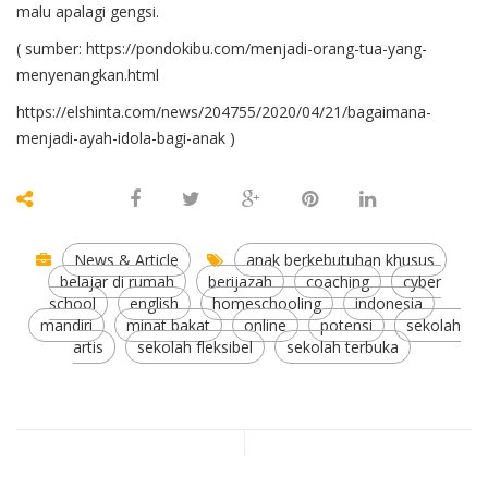
malu apalagi gengsi.
( sumber:
https://pondokibu.com/menjadi-orang-tua-yang-
menyenangkan.html
https://elshinta.com/news/204755/2020/04/21/bagaimana-
menjadi-ayah-idola-bagi-anak
)
News & Article
anak berkebutuhan khusus
belajar di rumah
berijazah
coaching
cyber
school
english
homeschooling
indonesia
mandiri
minat bakat
online
potensi
sekolah
artis
sekolah fleksibel
sekolah terbuka