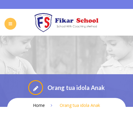
HOME
ABOUT FIKAR SCHOOL
SCHOOL
GALLERY
CAREER
FIKAR SCHOOL ONLINE
CONTACT
INDONESIA
Orang tua idola Anak
Home
Orang tua idola Anak