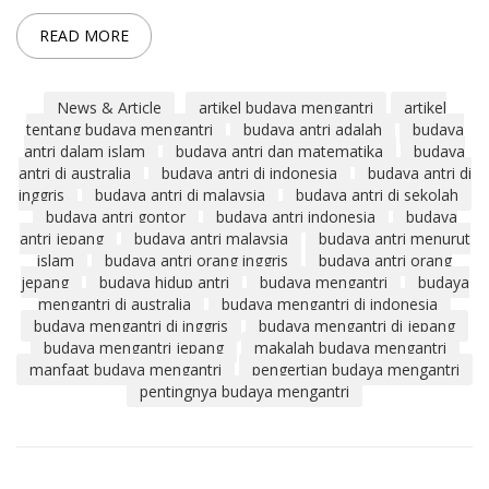
READ MORE
News & Article
artikel budaya mengantri
artikel
tentang budaya mengantri
budaya antri adalah
budaya
antri dalam islam
budaya antri dan matematika
budaya
antri di australia
budaya antri di indonesia
budaya antri di
inggris
budaya antri di malaysia
budaya antri di sekolah
budaya antri gontor
budaya antri indonesia
budaya
antri jepang
budaya antri malaysia
budaya antri menurut
islam
budaya antri orang inggris
budaya antri orang
jepang
budaya hidup antri
budaya mengantri
budaya
mengantri di australia
budaya mengantri di indonesia
budaya mengantri di inggris
budaya mengantri di jepang
budaya mengantri jepang
makalah budaya mengantri
manfaat budaya mengantri
pengertian budaya mengantri
pentingnya budaya mengantri