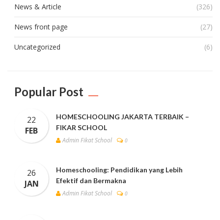
News & Article
(326)
News front page
(27)
Uncategorized
(6)
Popular Post
HOMESCHOOLING JAKARTA TERBAIK –
22
FIKAR SCHOOL
FEB
Admin Fikat School
0
Homeschooling: Pendidikan yang Lebih
26
Efektif dan Bermakna
JAN
Admin Fikat School
0