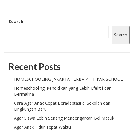
Search
Search
Recent Posts
HOMESCHOOLING JAKARTA TERBAIK – FIKAR SCHOOL
Homeschooling: Pendidikan yang Lebih Efektif dan
Bermakna
Cara Agar Anak Cepat Beradaptasi di Sekolah dan
Lingkungan Baru
Agar Siswa Lebih Senang Mendengarkan Bel Masuk
Agar Anak Tidur Tepat Waktu