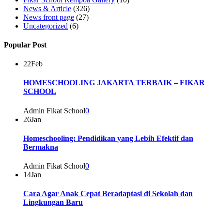
News & Article
(326)
News front page
(27)
Uncategorized
(6)
Popular Post
22
Feb
HOMESCHOOLING JAKARTA TERBAIK – FIKAR
SCHOOL
Admin Fikat School
0
26
Jan
Homeschooling: Pendidikan yang Lebih Efektif dan
Bermakna
Admin Fikat School
0
14
Jan
Cara Agar Anak Cepat Beradaptasi di Sekolah dan
Lingkungan Baru