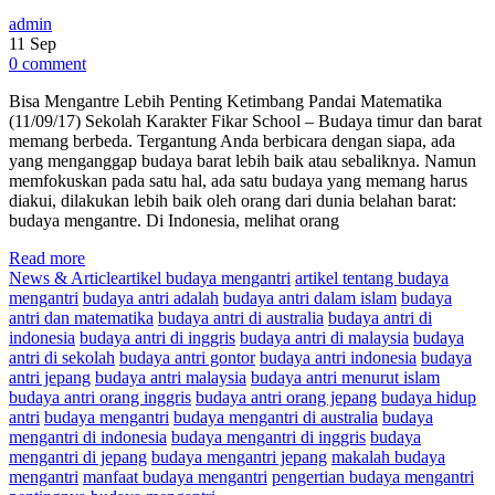
admin
11
Sep
0 comment
Bisa Mengantre Lebih Penting Ketimbang Pandai Matematika
(11/09/17) Sekolah Karakter Fikar School – Budaya timur dan barat
memang berbeda. Tergantung Anda berbicara dengan siapa, ada
yang menganggap budaya barat lebih baik atau sebaliknya. Namun
memfokuskan pada satu hal, ada satu budaya yang memang harus
diakui, dilakukan lebih baik oleh orang dari dunia belahan barat:
budaya mengantre. Di Indonesia, melihat orang
Read more
News & Article
artikel budaya mengantri
artikel tentang budaya
mengantri
budaya antri adalah
budaya antri dalam islam
budaya
antri dan matematika
budaya antri di australia
budaya antri di
indonesia
budaya antri di inggris
budaya antri di malaysia
budaya
antri di sekolah
budaya antri gontor
budaya antri indonesia
budaya
antri jepang
budaya antri malaysia
budaya antri menurut islam
budaya antri orang inggris
budaya antri orang jepang
budaya hidup
antri
budaya mengantri
budaya mengantri di australia
budaya
mengantri di indonesia
budaya mengantri di inggris
budaya
mengantri di jepang
budaya mengantri jepang
makalah budaya
mengantri
manfaat budaya mengantri
pengertian budaya mengantri