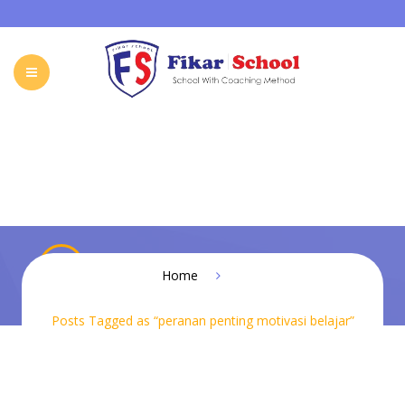
HOME
ABOUT FIKAR SCHOOL
SCHOOL
GALLERY
CAREER
FIKAR SCHOOL ONLINE
CONTACT
INDONESIA
peranan penting motivasi belajar
Home
Posts Tagged as “peranan penting motivasi belajar”