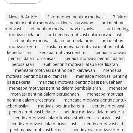
News & Article
3 komponen penting motivasi
7 faktor
penting untuk memotivasi kinerja karyawan
arti penting
motivasi
arti penting motivasi bagi organisasi
arti penting
motivasi belajar
arti penting motivasi dalam organisasi
arti penting motivasi dalam pembelajaran
arti penting
motivasi kerja
jelaskan mengapa motivasi penting untuk
keberhasilan
kenapa motivasi penting
kenapa motivasi
penting dalam organisasi
kenapa motivasi penting dalam
perusahaan
lebih penting motivasi atau keterlibatan
mengapa motivasi penting bagi karyawan
mengapa
motivasi penting bagi organisasi
mengapa motivasi penting
bagi pekerja
mengapa motivasi penting bagi perusahaan
mengapa motivasi penting dalam pembelajaran
mengapa
motivasi penting dalam perusahaan
mengapa motivasi
penting dalam presentasi
mengapa motivasi penting untuk
keberhasilan
motivasi penting karena
penting motivasi
penting motivasi belajar
penting motivasi dalam bekerja
penting motivasi dalam lingkup studi perilaku organisasi
penting motivasi dalam organisasi
penting motivasi diri
penting nya motivasi belajar
penting nya motivasi kerja