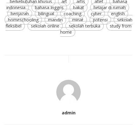
berkebutuhan khusus
art
artis
atlet
bahasa
indonesia
bahasa Inggris
bakat
belajar di rumah
berijazah
bilingual
coaching
cyber
english
homeschooling
mandiri
minat
potensi
sekolah
fleksibel
sekolah online
sekolah terbuka
study from
home
admin