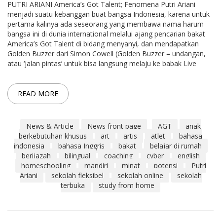
PUTRI ARIANI America’s Got Talent; Fenomena Putri Ariani
menjadi suatu kebanggan buat bangsa Indonesia, karena untuk
pertama kalinya ada seseorang yang membawa nama harum
bangsa ini di dunia international melalui ajang pencarian bakat
America’s Got Talent di bidang menyanyi, dan mendapatkan
Golden Buzzer dari Simon Cowell (Golden Buzzer = undangan,
atau ‘jalan pintas’ untuk bisa langsung melaju ke babak Live
READ MORE
News & Article
News front page
AGT
anak
berkebutuhan khusus
art
artis
atlet
bahasa
indonesia
bahasa Inggris
bakat
belajar di rumah
berijazah
bilingual
coaching
cyber
english
homeschooling
mandiri
minat
potensi
Putri
Ariani
sekolah fleksibel
sekolah online
sekolah
terbuka
study from home