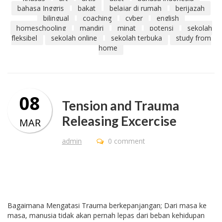
bahasa Inggris
bakat
belajar di rumah
berijazah
bilingual
coaching
cyber
english
homeschooling
mandiri
minat
potensi
sekolah
fleksibel
sekolah online
sekolah terbuka
study from
home
08
Tension and Trauma
Releasing Excercise
MAR
admin
0 comment
Bagaimana Mengatasi Trauma berkepanjangan; Dari masa ke
masa, manusia tidak akan pernah lepas dari beban kehidupan