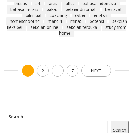
khusus
art
artis
atlet
bahasa indonesia
bahasa Inggris
bakat
belajar di rumah
berijazah
bilingual
coaching
cyber
english
homeschooling
mandiri
minat
potensi
sekolah
fleksibel
sekolah online
sekolah terbuka
study from
home
1
2
…
7
NEXT
Search
Search