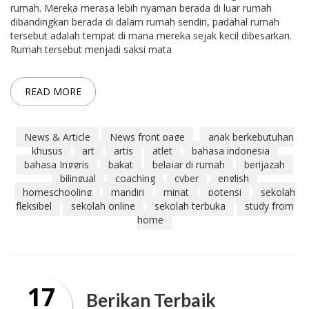
rumah. Mereka merasa lebih nyaman berada di luar rumah
dibandingkan berada di dalam rumah sendiri, padahal rumah
tersebut adalah tempat di mana mereka sejak kecil dibesarkan.
Rumah tersebut menjadi saksi mata
READ MORE
News & Article
News front page
anak berkebutuhan
khusus
art
artis
atlet
bahasa indonesia
bahasa Inggris
bakat
belajar di rumah
berijazah
bilingual
coaching
cyber
english
homeschooling
mandiri
minat
potensi
sekolah
fleksibel
sekolah online
sekolah terbuka
study from
home
17
Berikan Terbaik