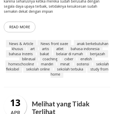
karena seharusnya ketika mereka sudah berusaha dengan
segala daya upaya terbaik, setidaknya kesuksesan sudah
semakin dekat dengan impian
READ MORE
News & Article
News front page
anak berkebutuhan
khusus
art
artis
atlet
bahasa indonesia
bahasa Inggris
bakat
belajar di rumah
berijazah
bilingual
coaching
cyber
english
homeschooling
mandiri
minat
potensi
sekolah
fleksibel
sekolah online
sekolah terbuka
study from
home
13
Melihat yang Tidak
Terlihat
APR