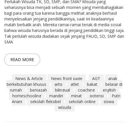
Perlukah Wisuda TK, SD, SMP, dan SMA? Wisuda yang
seharusnya bisa menjadi sebuah momen yang membahagiakan
bagi para orang tua karena bangga melihat anaknya berhasil
menyelesaikan jenjang pendidikannya, saat ini keadaannya
malah berbalik arah. Mereka ramai-ramai teriak di media sosial
bahwa wisuda harusnya berada di jenjang pendidikan tinggi saja.
Tak perlulah wisuda diadakan sejak jenjang PAUD, SD, SMP dan
SMA
READ MORE
News & Article
News front page
AGT
anak
berkebutuhan khusus
artis
atlet
bakat
belajar di
rumah
berijazah
bilingual
coaching
english
homeschooling
mandiri
minat
potensi
Putri
Ariani
sekolah fleksibel
sekolah online
siswa
wisuda