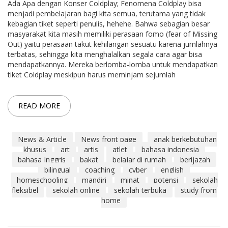
Ada Apa dengan Konser Coldplay; Fenomena Coldplay bisa
menjadi pembelajaran bagi kita semua, terutama yang tidak
kebagian tiket seperti penulis, hehehe. Bahwa sebagian besar
masyarakat kita masih memiliki perasaan fomo (fear of Missing
Out) yaitu perasaan takut kehilangan sesuatu karena jumlahnya
terbatas, sehingga kita menghalalkan segala cara agar bisa
mendapatkannya. Mereka berlomba-lomba untuk mendapatkan
tiket Coldplay meskipun harus meminjam sejumlah
READ MORE
News & Article
News front page
anak berkebutuhan
khusus
art
artis
atlet
bahasa indonesia
bahasa Inggris
bakat
belajar di rumah
berijazah
bilingual
coaching
cyber
english
homeschooling
mandiri
minat
potensi
sekolah
fleksibel
sekolah online
sekolah terbuka
study from
home