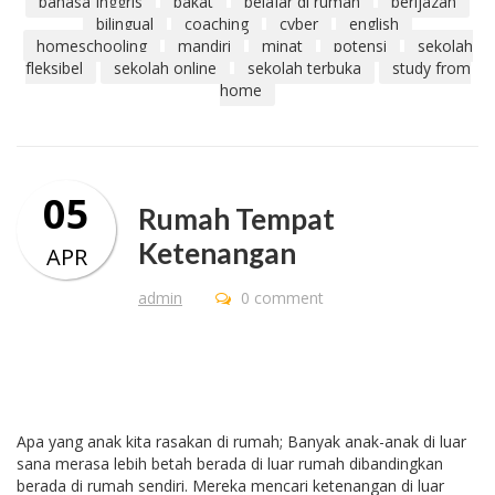
bahasa Inggris
bakat
belajar di rumah
berijazah
bilingual
coaching
cyber
english
homeschooling
mandiri
minat
potensi
sekolah
fleksibel
sekolah online
sekolah terbuka
study from
home
05
Rumah Tempat
Ketenangan
APR
admin
0 comment
Apa yang anak kita rasakan di rumah; Banyak anak-anak di luar
sana merasa lebih betah berada di luar rumah dibandingkan
berada di rumah sendiri. Mereka mencari ketenangan di luar