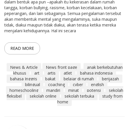
dalam bentuk apa pun –apakah itu kekerasan dalam rumah
tangga, korban bullying, rasisme, korban kecelakaan, korban
peperangan, dan lain sebagainya. Semua pengalaman tersebut
akan membentuk mental yang mengalaminya, suka maupun
tidak, diakui maupun tidak diakui, akan terasa ketika mereka
menjalani kehidupannya. Hal ini secara
READ MORE
News & Article
News front page
anak berkebutuhan
khusus
art
artis
atlet
bahasa indonesia
bahasa Inggris
bakat
belajar di rumah
berijazah
bilingual
coaching
cyber
english
homeschooling
mandiri
minat
potensi
sekolah
fleksibel
sekolah online
sekolah terbuka
study from
home