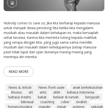
Nobody comes to save us; Jika kita berharap kepada manusia
untuk menjadi ‘dewa penolong’ kita ketika kita mengalami
musibah atau masalah dalam kehidupan ini, maka bersiaplah
untuk kecewa. Karena kita meminta tolong kepada makhluk
yang serupa dengan kita, yang juga sama-sama memiliki
musibah dan masalah dalam kehidupannya (setiap manusia
pasti tidak luput dari ujian dunianya masing-masing yang
menimpa diri mereka
READ MORE
News & Article
News front page
anak berkebutuhan
khusus
art
artis
atlet
bahasa indonesia
bahasa Inggris
bakat
belajar di rumah
berijazah
bilingual
coaching
cyber
english
homeschooling
mandiri
minat
potensi
sekolah