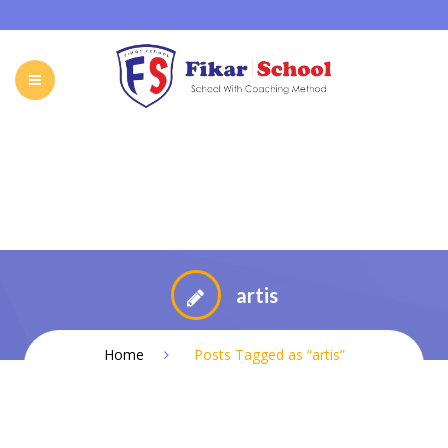
HOME
ABOUT FIKAR SCHOOL
SCHOOL
GALLERY
CAREER
FIKAR SCHOOL ONLINE
CONTACT
INDONESIA
artis
Home
Posts Tagged as “artis”