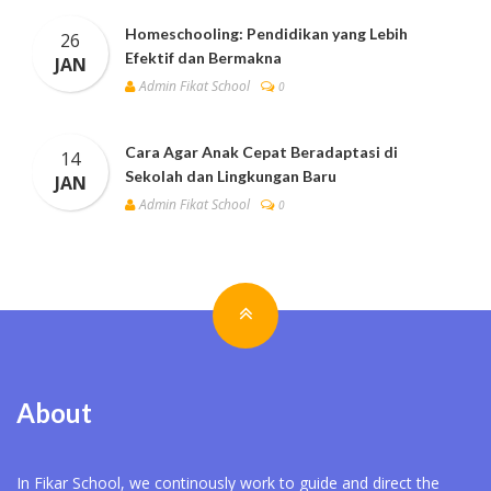
Homeschooling: Pendidikan yang Lebih
26
Efektif dan Bermakna
JAN
Admin Fikat School
0
Cara Agar Anak Cepat Beradaptasi di
14
Sekolah dan Lingkungan Baru
JAN
Admin Fikat School
0
About
In Fikar School, we continously work to guide and direct the