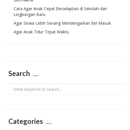
Cara Agar Anak Cepat Beradaptasi di Sekolah dan
Lingkungan Baru
Agar Siswa Lebih Senang Mendengarkan Bel Masuk
Agar Anak Tidur Tepat Waktu
Search
Search
Categories