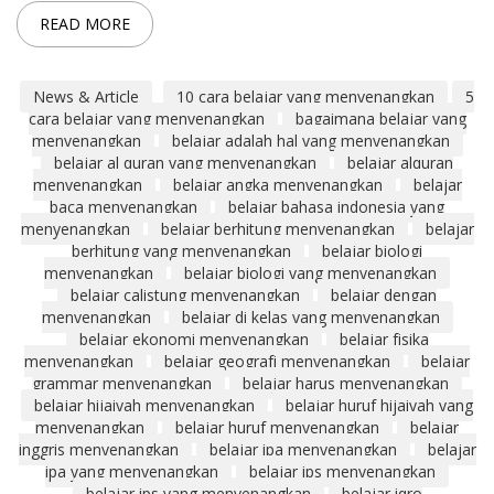
READ MORE
News & Article
10 cara belajar yang menyenangkan
5
cara belajar yang menyenangkan
bagaimana belajar yang
menyenangkan
belajar adalah hal yang menyenangkan
belajar al quran yang menyenangkan
belajar alquran
menyenangkan
belajar angka menyenangkan
belajar
baca menyenangkan
belajar bahasa indonesia yang
menyenangkan
belajar berhitung menyenangkan
belajar
berhitung yang menyenangkan
belajar biologi
menyenangkan
belajar biologi yang menyenangkan
belajar calistung menyenangkan
belajar dengan
menyenangkan
belajar di kelas yang menyenangkan
belajar ekonomi menyenangkan
belajar fisika
menyenangkan
belajar geografi menyenangkan
belajar
grammar menyenangkan
belajar harus menyenangkan
belajar hijaiyah menyenangkan
belajar huruf hijaiyah yang
menyenangkan
belajar huruf menyenangkan
belajar
inggris menyenangkan
belajar ipa menyenangkan
belajar
ipa yang menyenangkan
belajar ips menyenangkan
belajar ips yang menyenangkan
belajar iqro