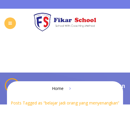
HOME
ABOUT FIKAR SCHOOL
SCHOOL
GALLERY
CAREER
FIKAR SCHOOL ONLINE
CONTACT
INDONESIA
belajar jadi orang yang menyenangkan
Home
Posts Tagged as “belajar jadi orang yang menyenangkan”