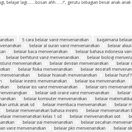
r lagi, belajar lagi……..bosan ahh…….!”, gerutu sebagian besar anak-anak
nangkan
5 cara belajar yang menyenangkan
bagaimana belaja
enyenangkan
belajar al quran yang menyenangkan
belajar alqu
kan
belajar baca menyenangkan
belajar bahasa indonesia yan
belajar berhitung yang menyenangkan
belajar biologi menye
alistung menyenangkan
belajar dengan menyenangkan
belajar 
ngkan
belajar fisika menyenangkan
belajar geografi menyena
us menyenangkan
belajar hijaiyah menyenangkan
belajar huruf 
n
belajar inggris menyenangkan
belajar ipa menyenangkan
ngkan
belajar ips yang menyenangkan
belajar iqro menyenang
u menyenangkan
belajar jadi orang yang menyenangkan
belajar
enangkan
belajar komputer menyenangkan
belajar matematik
kan untuk anak sd
belajar membaca menyenangkan
belajar 
belajar menyenangkan bahasa inggris
belajar menyenangkan 
belajar menyenangkan kelas 1 sd
belajar menyenangkan ppt
b
enangkan
belajar pai menyenangkan
belajar pecahan menyena
alian yang menyenangkan
belajar pkn menyenangkan
belajar p