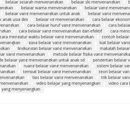
belajar sejarah menyenangkan
belajar ski menyenangkan
nangkan
belajar warna menyenangkan
belajar yang menyenan
belajar yang menyenangkan untuk anak
belajar yang menyen
 anak usia dini
belajar yg menyenangkan
cara belajar ekono
nyenangkan
cara belajar huruf yang menyenangkan
cara belaja
angkan
cara belajar yang menyenangkan dan efektif
cara menc
cara mengatur waktu belajar yang menyenangkan
contoh belajar
nyenangkan
gaya belajar yang menyenangkan
kiat belajar yan
ngkan
lingkungan belajar yang menyenangkan
makalah belajar
ajar yang menyenangkan
metode belajar fisika yang menyenangk
e belajar yang menyenangkan untuk anak sd
pengertian belajar 
enangkan
ruang belajar yang menyenangkan
sistem belajar ya
enangkan
tempat belajar yang menyenangkan
teori belajar yan
 menyenangkan
tips belajar yang menyenangkan
trik belajar yan
g menyenangkan
video belajar yang menyenangkan
video cara 
yang menyenangkan