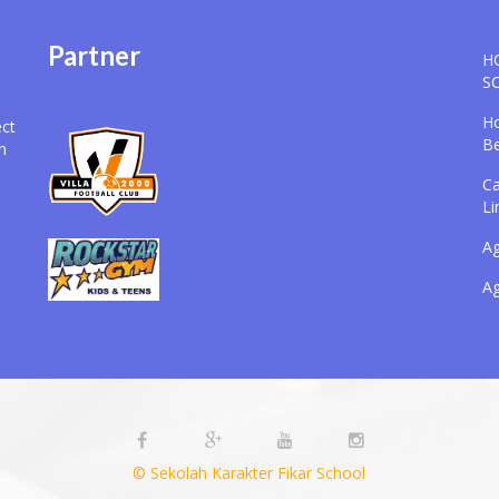
Partner
H
S
Ho
ect
B
n
Ca
Li
Ag
Ag
© Sekolah Karakter Fikar School