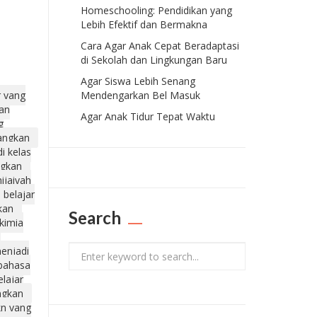
Homeschooling: Pendidikan yang
Lebih Efektif dan Bermakna
Cara Agar Anak Cepat Beradaptasi
di Sekolah dan Lingkungan Baru
Agar Siswa Lebih Senang
r yang
Mendengarkan Bel Masuk
ran
Agar Anak Tidur Tepat Waktu
g
nangkan
di kelas
ngkan
hijaiyah
belajar
kan
Search
 kimia
a
Search
menjadi
bahasa
elajar
ngkan
kn yang