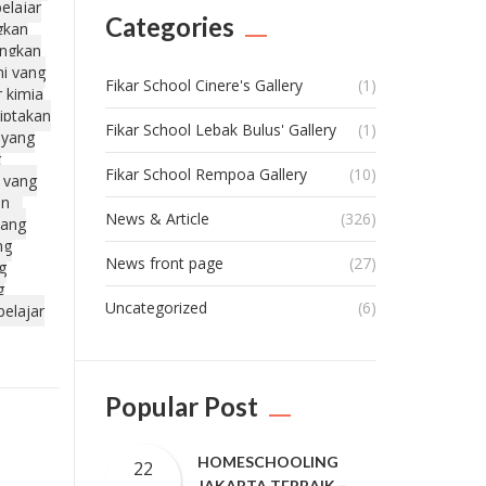
belajar
Categories
gkan
angkan
mi yang
Fikar School Cinere's Gallery
(1)
r kimia
iptakan
Fikar School Lebak Bulus' Gallery
(1)
 yang
g
Fikar School Rempoa Gallery
(10)
 yang
an
News & Article
(326)
yang
ng
News front page
(27)
g
g
Uncategorized
(6)
belajar
Popular Post
HOMESCHOOLING
22
JAKARTA TERBAIK –