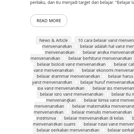
perilaku, dan itu menjadi target dari belajar. “Belaja
READ MORE
News & Article
10 cara belajar yang menye
menyenangkan
belajar adalah hal yang m
menyenangkan
belajar angka menyenang
menyenangkan
belajar berhitung menyenangkan
belajar biologi yang menyenangkan
belajar c
yang menyenangkan
belajar ekonomi menyena
belajar grammar menyenangkan
belajar har
yang menyenangkan
belajar huruf menyenangka
ipa yang menyenangkan
belajar ips menyena
belajar iqro yang menyenangkan
belajar it
menyenangkan
belajar kimia yang meny
menyenangkan
belajar matematika menyenang
menyenangkan
belajar menulis menyenangkan
inggrisnya
belajar menyenangkan di kelas
menyenangkan suami
belajar ngaji yang meny
belajar perkalian menyenangkan
belajar perk