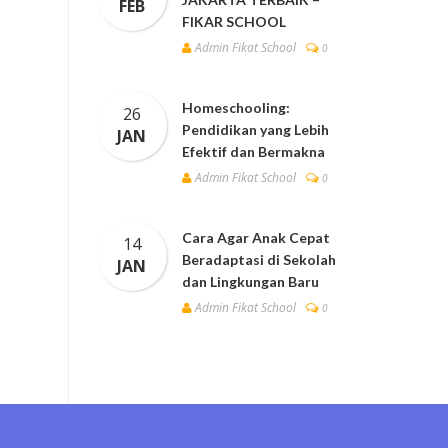
FEB
FIKAR SCHOOL
Admin Fikat School
0
Homeschooling:
26
Pendidikan yang Lebih
JAN
Efektif dan Bermakna
Admin Fikat School
0
Cara Agar Anak Cepat
14
Beradaptasi di Sekolah
JAN
dan Lingkungan Baru
Admin Fikat School
0