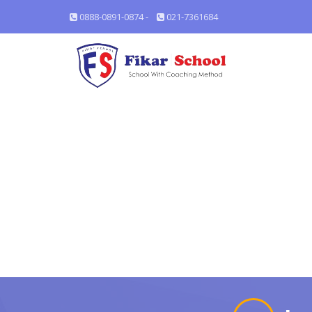
0888-0891-0874 -
021-7361684