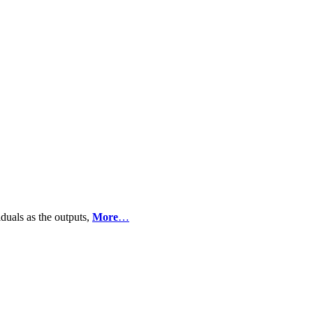
iduals as the outputs,
More
…