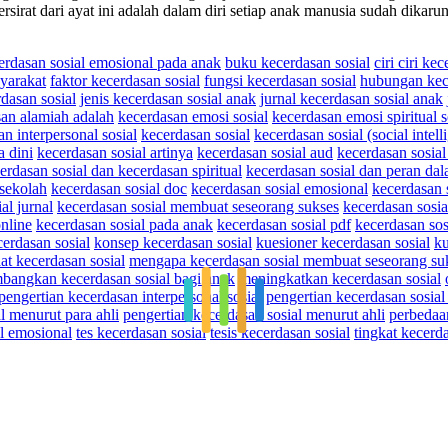
sirat dari ayat ini adalah dalam diri setiap anak manusia sudah dikar
erdasan sosial emosional pada anak
buku kecerdasan sosial
ciri ciri ke
yarakat
faktor kecerdasan sosial
fungsi kecerdasan sosial
hubungan kece
rdasan sosial
jenis kecerdasan sosial anak
jurnal kecerdasan sosial anak
an alamiah adalah
kecerdasan emosi sosial
kecerdasan emosi spiritual s
n interpersonal sosial
kecerdasan sosial
kecerdasan sosial (social intell
a dini
kecerdasan sosial artinya
kecerdasan sosial aud
kecerdasan sosial
erdasan sosial dan kecerdasan spiritual
kecerdasan sosial dan peran d
 sekolah
kecerdasan sosial doc
kecerdasan sosial emosional
kecerdasan 
al jurnal
kecerdasan sosial membuat seseorang sukses
kecerdasan sosia
online
kecerdasan sosial pada anak
kecerdasan sosial pdf
kecerdasan sos
rdasan sosial
konsep kecerdasan sosial
kuesioner kecerdasan sosial
ku
at kecerdasan sosial
mengapa kecerdasan sosial membuat seseorang su
angkan kecerdasan sosial bagi anak
meningkatkan kecerdasan sosial
pengertian kecerdasan interpersonal sosial
pengertian kecerdasan sosial
l menurut para ahli
pengertian kecerdasan sosial menurut ahli
perbedaa
al emosional
tes kecerdasan sosial
tesis kecerdasan sosial
tingkat kecerda