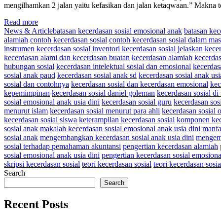
mengilhamkan 2 jalan yaitu kefasikan dan jalan ketaqwaan.” Makna ter
Read more
News & Article
batasan kecerdasan sosial emosional anak
batasan kec
alamiah
contoh kecerdasan sosial
contoh kecerdasan sosial dalam mas
instrumen kecerdasan sosial
inventori kecerdasan sosial
jelaskan kece
kecerdasan alami dan kecerdasan buatan
kecerdasan alamiah
kecerdas
hubungan sosial
kecerdasan intelektual sosial dan emosional
kecerdasa
sosial anak paud
kecerdasan sosial anak sd
kecerdasan sosial anak usi
sosial dan contohnya
kecerdasan sosial dan kecerdasan emosional
kec
kepemimpinan
kecerdasan sosial daniel goleman
kecerdasan sosial di
sosial emosional anak usia dini
kecerdasan sosial guru
kecerdasan sosi
menurut islam
kecerdasan sosial menurut para ahli
kecerdasan sosial 
kecerdasan sosial siswa
keterampilan kecerdasan sosial
komponen kece
sosial anak
makalah kecerdasan sosial emosional anak usia dini
manfa
sosial anak
mengembangkan kecerdasan sosial anak usia dini
mengemb
sosial terhadap pemahaman akuntansi
pengertian kecerdasan alamiah
sosial emosional anak usia dini
pengertian kecerdasan sosial emosiona
skripsi kecerdasan sosial
teori kecerdasan sosial
teori kecerdasan sosi
Search
Search
Recent Posts