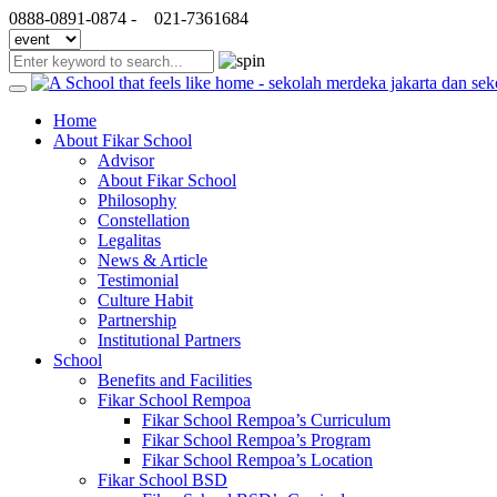
0888-0891-0874 -
021-7361684
Home
About Fikar School
Advisor
About Fikar School
Philosophy
Constellation
Legalitas
News & Article
Testimonial
Culture Habit
Partnership
Institutional Partners
School
Benefits and Facilities
Fikar School Rempoa
Fikar School Rempoa’s Curriculum
Fikar School Rempoa’s Program
Fikar School Rempoa’s Location
Fikar School BSD