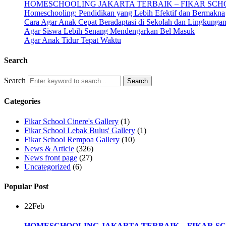
HOMESCHOOLING JAKARTA TERBAIK – FIKAR SCH
Homeschooling: Pendidikan yang Lebih Efektif dan Bermakna
Cara Agar Anak Cepat Beradaptasi di Sekolah dan Lingkunga
Agar Siswa Lebih Senang Mendengarkan Bel Masuk
Agar Anak Tidur Tepat Waktu
Search
Search
Categories
Fikar School Cinere's Gallery
(1)
Fikar School Lebak Bulus' Gallery
(1)
Fikar School Rempoa Gallery
(10)
News & Article
(326)
News front page
(27)
Uncategorized
(6)
Popular Post
22
Feb
HOMESCHOOLING JAKARTA TERBAIK – FIKAR S