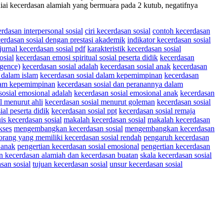
uniai kecerdasan alamiah yang bermuara pada 2 kutub, negatifnya
cerdasan interpersonal sosial
ciri kecerdasan sosial
contoh kecerdasan
rdasan sosial dengan prestasi akademik
indikator kecerdasan sosial
jurnal kecerdasan sosial pdf
karakteristik kecerdasan sosial
osial
kecerdasan emosi spiritual sosial peserta didik
kecerdasan
igence)
kecerdasan sosial adalah
kecerdasan sosial anak
kecerdasan
 dalam islam
kecerdasan sosial dalam kepemimpinan
kecerdasan
alam kepemimpinan
kecerdasan sosial dan peranannya dalam
sosial emosional adalah
kecerdasan sosial emosional anak
kecerdasan
l menurut ahli
kecerdasan sosial menurut goleman
kecerdasan sosial
ial peserta didik
kecerdasan sosial ppt
kecerdasan sosial remaja
is kecerdasan sosial
makalah kecerdasan sosial
makalah kecerdasan
kses
mengembangkan kecerdasan sosial
mengembangkan kecerdasan
orang yang memiliki kecerdasan sosial rendah
pengaruh kecerdasan
 anak
pengertian kecerdasan sosial emosional
pengertian kecerdasan
n kecerdasan alamiah dan kecerdasan buatan
skala kecerdasan sosial
san sosial
tujuan kecerdasan sosial
unsur kecerdasan sosial