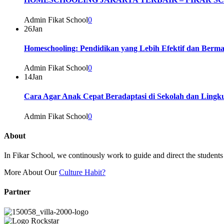
Admin Fikat School
0
26
Jan
Homeschooling: Pendidikan yang Lebih Efektif dan Berm
Admin Fikat School
0
14
Jan
Cara Agar Anak Cepat Beradaptasi di Sekolah dan Ling
Admin Fikat School
0
About
In Fikar School, we continously work to guide and direct the students t
More About Our
Culture Habit?
Partner