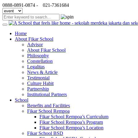
0888-0891-0874 -
021-7361684
Home
About Fikar School
Advisor
About Fikar School
Philosophy
Constellation
Legalitas
News & Article
Testimonial
Culture Habit
Partnership
Institutional Partners
School
Benefits and Facilities
Fikar School Rempoa
Fikar School Rempoa’s Curriculum
Fikar School Rempoa’s Program
Fikar School Rempoa’s Location
Fikar School BSD