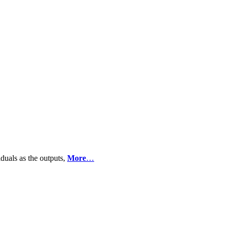
iduals as the outputs,
More
…