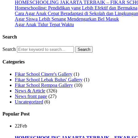
HOMESCHOOLING JAKARTA TERBAIK – FIKAR SCH
Homeschooling: Pendidikan yang Lebih Efektif dan Bermakna
Cara Agar Anak Cepat Beradaptasi di Sekolah dan Lingkunga
Agar Siswa Lebih Senang Mendengarkan Bel Masuk
Agar Anak Tidur Tepat Waktu
Search
Search
Categories
Fikar School Cinere's Gallery
(1)
Fikar School Lebak Bulus' Gallery
(1)
Fikar School Rempoa Gallery
(10)
News & Article
(326)
News front page
(27)
Uncategorized
(6)
Popular Post
22
Feb
HOMESCHOOLING JAKARTA TERBAIK – FIKAR S