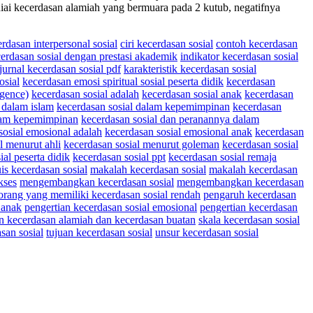
uniai kecerdasan alamiah yang bermuara pada 2 kutub, negatifnya
cerdasan interpersonal sosial
ciri kecerdasan sosial
contoh kecerdasan
rdasan sosial dengan prestasi akademik
indikator kecerdasan sosial
jurnal kecerdasan sosial pdf
karakteristik kecerdasan sosial
osial
kecerdasan emosi spiritual sosial peserta didik
kecerdasan
igence)
kecerdasan sosial adalah
kecerdasan sosial anak
kecerdasan
 dalam islam
kecerdasan sosial dalam kepemimpinan
kecerdasan
alam kepemimpinan
kecerdasan sosial dan peranannya dalam
sosial emosional adalah
kecerdasan sosial emosional anak
kecerdasan
l menurut ahli
kecerdasan sosial menurut goleman
kecerdasan sosial
ial peserta didik
kecerdasan sosial ppt
kecerdasan sosial remaja
is kecerdasan sosial
makalah kecerdasan sosial
makalah kecerdasan
kses
mengembangkan kecerdasan sosial
mengembangkan kecerdasan
orang yang memiliki kecerdasan sosial rendah
pengaruh kecerdasan
 anak
pengertian kecerdasan sosial emosional
pengertian kecerdasan
n kecerdasan alamiah dan kecerdasan buatan
skala kecerdasan sosial
san sosial
tujuan kecerdasan sosial
unsur kecerdasan sosial