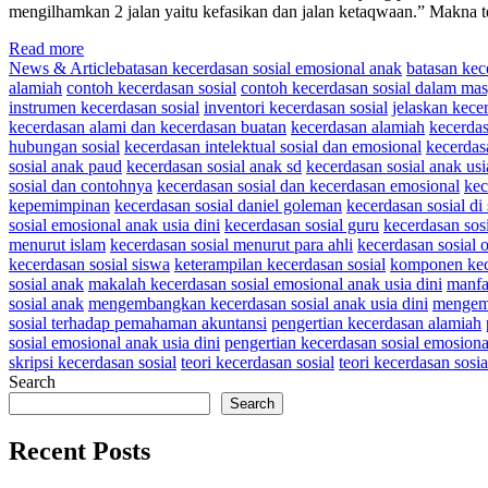
mengilhamkan 2 jalan yaitu kefasikan dan jalan ketaqwaan.” Makna ter
Read more
News & Article
batasan kecerdasan sosial emosional anak
batasan kec
alamiah
contoh kecerdasan sosial
contoh kecerdasan sosial dalam mas
instrumen kecerdasan sosial
inventori kecerdasan sosial
jelaskan kece
kecerdasan alami dan kecerdasan buatan
kecerdasan alamiah
kecerdas
hubungan sosial
kecerdasan intelektual sosial dan emosional
kecerdasa
sosial anak paud
kecerdasan sosial anak sd
kecerdasan sosial anak usi
sosial dan contohnya
kecerdasan sosial dan kecerdasan emosional
kec
kepemimpinan
kecerdasan sosial daniel goleman
kecerdasan sosial di
sosial emosional anak usia dini
kecerdasan sosial guru
kecerdasan sosi
menurut islam
kecerdasan sosial menurut para ahli
kecerdasan sosial 
kecerdasan sosial siswa
keterampilan kecerdasan sosial
komponen kece
sosial anak
makalah kecerdasan sosial emosional anak usia dini
manfa
sosial anak
mengembangkan kecerdasan sosial anak usia dini
mengemb
sosial terhadap pemahaman akuntansi
pengertian kecerdasan alamiah
sosial emosional anak usia dini
pengertian kecerdasan sosial emosiona
skripsi kecerdasan sosial
teori kecerdasan sosial
teori kecerdasan sosi
Search
Search
Recent Posts