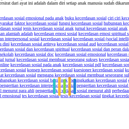
sirat dari ayat ini adalah dalam diri setiap anak manusia sudah dikar
erdasan sosial emosional pada anak
buku kecerdasan sosial
ciri ciri ke
yarakat
faktor kecerdasan sosial
fungsi kecerdasan sosial
hubungan kece
rdasan sosial
jenis kecerdasan sosial anak
jurnal kecerdasan sosial anak
an alamiah adalah
kecerdasan emosi sosial
kecerdasan emosi spiritual s
n interpersonal sosial
kecerdasan sosial
kecerdasan sosial (social intell
a dini
kecerdasan sosial artinya
kecerdasan sosial aud
kecerdasan sosial
erdasan sosial dan kecerdasan spiritual
kecerdasan sosial dan peran d
 sekolah
kecerdasan sosial doc
kecerdasan sosial emosional
kecerdasan 
al jurnal
kecerdasan sosial membuat seseorang sukses
kecerdasan sosia
online
kecerdasan sosial pada anak
kecerdasan sosial pdf
kecerdasan sos
rdasan sosial
konsep kecerdasan sosial
kuesioner kecerdasan sosial
ku
at kecerdasan sosial
mengapa kecerdasan sosial membuat seseorang su
angkan kecerdasan sosial bagi anak
meningkatkan kecerdasan sosial
pengertian kecerdasan interpersonal sosial
pengertian kecerdasan sosial
l menurut para ahli
pengertian kecerdasan sosial menurut ahli
perbedaa
al emosional
tes kecerdasan sosial
tesis kecerdasan sosial
tingkat kecerda