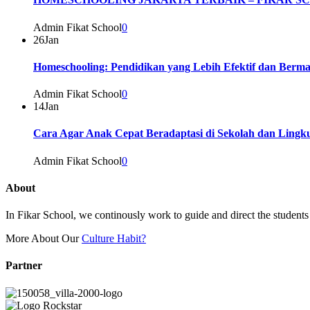
Admin Fikat School
0
26
Jan
Homeschooling: Pendidikan yang Lebih Efektif dan Berm
Admin Fikat School
0
14
Jan
Cara Agar Anak Cepat Beradaptasi di Sekolah dan Ling
Admin Fikat School
0
About
In Fikar School, we continously work to guide and direct the students t
More About Our
Culture Habit?
Partner