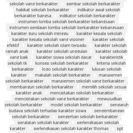
sekolah yang berkarakter
gambar sekolah berkarakter
hakikat sekolah berkarakter
indikator awal sekolah
berkarakter bangsa
indikator sekolah berkarakter
instrumen lomba sekolah berkarakter kebangsaan
instrumen penilaian lomba sekolah berkarakter kebangsaan
karakter guru sekolah minggu
karakter kepala sekolah
karakter kepala sekolah yang visioner
karakter sekolah
efektif
karakter sekolah islam terpadu
karakter sekolah
ramah anak
karakter sekolah unggulan
karakter sekolah
yang baik
karakter siswa sekolah dasar
karakteristik
sekolah tk
konsep sekolah berkarakter
kriteria sekolah
berkarakter
logo sekolah karakter
lulusan sekolah
karakter
makalah sekolah berkarakter
manajemen
sekolah berkarakter
manajemen sekolah yang berkarakter
membangun sekolah berkarakter
memilih sekolah sesuai
karakter anak
menciptakan sekolah berkarakter
menciptakan sekolah yang berkarakter
mewujudkan
sekolah berkarakter
model sekolah berkarakter
pengaruh
budaya sekolah terhadap karakter siswa
pengembangan
sekolah berkarakter
pengertian sekolah berkarakter
peralatan sekolah karakter
perlengkapan sekolah
karakter
perlengkapan sekolah karakter thomas
ppt