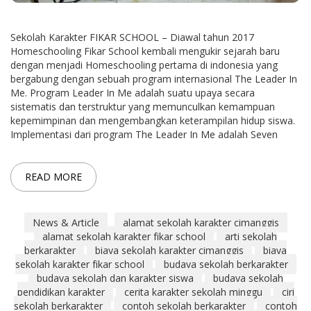
Sekolah Karakter FIKAR SCHOOL – Diawal tahun 2017
Homeschooling Fikar School kembali mengukir sejarah baru
dengan menjadi Homeschooling pertama di indonesia yang
bergabung dengan sebuah program internasional The Leader In
Me. Program Leader In Me adalah suatu upaya secara
sistematis dan terstruktur yang memunculkan kemampuan
kepemimpinan dan mengembangkan keterampilan hidup siswa.
Implementasi dari program The Leader In Me adalah Seven
READ MORE
News & Article
alamat sekolah karakter cimanggis
alamat sekolah karakter fikar school
arti sekolah
berkarakter
biaya sekolah karakter cimanggis
biaya
sekolah karakter fikar school
budaya sekolah berkarakter
budaya sekolah dan karakter siswa
budaya sekolah
pendidikan karakter
cerita karakter sekolah minggu
ciri
sekolah berkarakter
contoh sekolah berkarakter
contoh