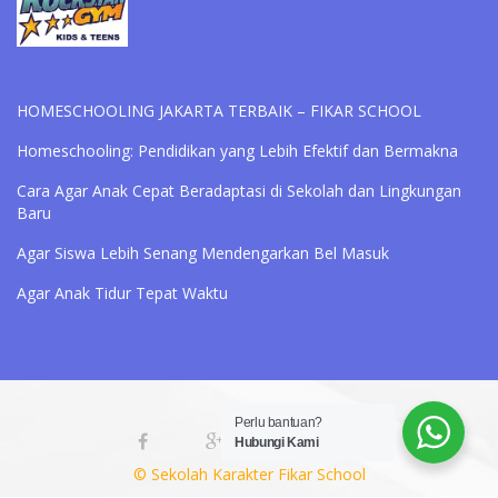
HOMESCHOOLING JAKARTA TERBAIK – FIKAR SCHOOL
Homeschooling: Pendidikan yang Lebih Efektif dan Bermakna
Cara Agar Anak Cepat Beradaptasi di Sekolah dan Lingkungan
Baru
Agar Siswa Lebih Senang Mendengarkan Bel Masuk
Agar Anak Tidur Tepat Waktu
Perlu bantuan?
Hubungi Kami
© Sekolah Karakter Fikar School