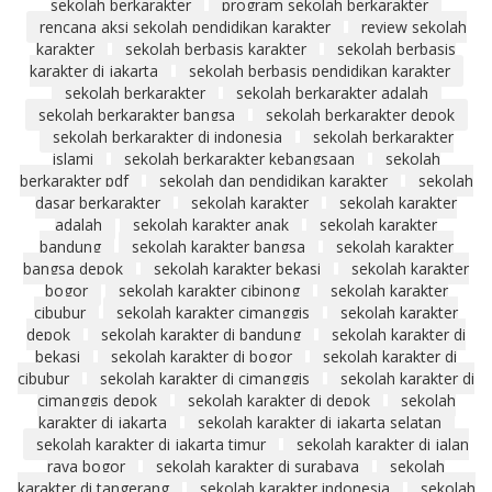
sekolah berkarakter
program sekolah berkarakter
rencana aksi sekolah pendidikan karakter
review sekolah
karakter
sekolah berbasis karakter
sekolah berbasis
karakter di jakarta
sekolah berbasis pendidikan karakter
sekolah berkarakter
sekolah berkarakter adalah
sekolah berkarakter bangsa
sekolah berkarakter depok
sekolah berkarakter di indonesia
sekolah berkarakter
islami
sekolah berkarakter kebangsaan
sekolah
berkarakter pdf
sekolah dan pendidikan karakter
sekolah
dasar berkarakter
sekolah karakter
sekolah karakter
adalah
sekolah karakter anak
sekolah karakter
bandung
sekolah karakter bangsa
sekolah karakter
bangsa depok
sekolah karakter bekasi
sekolah karakter
bogor
sekolah karakter cibinong
sekolah karakter
cibubur
sekolah karakter cimanggis
sekolah karakter
depok
sekolah karakter di bandung
sekolah karakter di
bekasi
sekolah karakter di bogor
sekolah karakter di
cibubur
sekolah karakter di cimanggis
sekolah karakter di
cimanggis depok
sekolah karakter di depok
sekolah
karakter di jakarta
sekolah karakter di jakarta selatan
sekolah karakter di jakarta timur
sekolah karakter di jalan
raya bogor
sekolah karakter di surabaya
sekolah
karakter di tangerang
sekolah karakter indonesia
sekolah