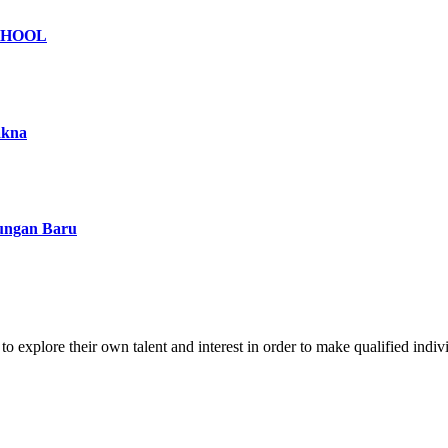
CHOOL
akna
kungan Baru
o explore their own talent and interest in order to make qualified indiv