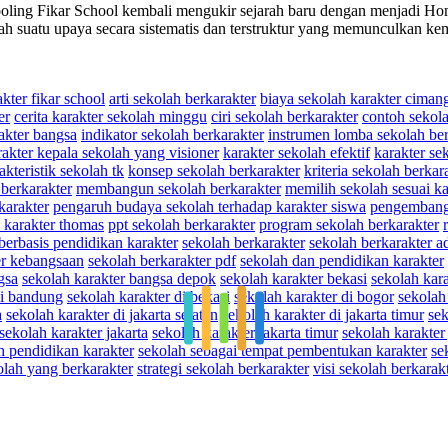
g Fikar School kembali mengukir sejarah baru dengan menjadi Home
lah suatu upaya secara sistematis dan terstruktur yang memunculka
kter fikar school
arti sekolah berkarakter
biaya sekolah karakter ciman
er
cerita karakter sekolah minggu
ciri sekolah berkarakter
contoh sekola
akter bangsa
indikator sekolah berkarakter
instrumen lomba sekolah be
rakter kepala sekolah yang visioner
karakter sekolah efektif
karakter se
akteristik sekolah tk
konsep sekolah berkarakter
kriteria sekolah berkar
berkarakter
membangun sekolah berkarakter
memilih sekolah sesuai ka
karakter
pengaruh budaya sekolah terhadap karakter siswa
pengembanga
 karakter thomas
ppt sekolah berkarakter
program sekolah berkarakter
berbasis pendidikan karakter
sekolah berkarakter
sekolah berkarakter a
er kebangsaan
sekolah berkarakter pdf
sekolah dan pendidikan karakter
gsa
sekolah karakter bangsa depok
sekolah karakter bekasi
sekolah kar
di bandung
sekolah karakter di bekasi
sekolah karakter di bogor
sekolah
a
sekolah karakter di jakarta selatan
sekolah karakter di jakarta timur
sek
sekolah karakter jakarta
sekolah karakter jakarta timur
sekolah karakter 
h pendidikan karakter
sekolah sebagai tempat pembentukan karakter
se
olah yang berkarakter
strategi sekolah berkarakter
visi sekolah berkarak