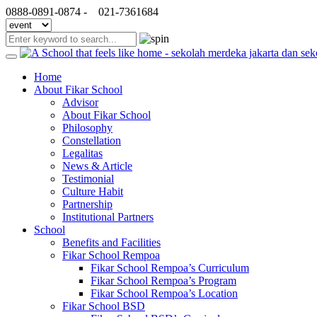
0888-0891-0874 -
021-7361684
Home
About Fikar School
Advisor
About Fikar School
Philosophy
Constellation
Legalitas
News & Article
Testimonial
Culture Habit
Partnership
Institutional Partners
School
Benefits and Facilities
Fikar School Rempoa
Fikar School Rempoa’s Curriculum
Fikar School Rempoa’s Program
Fikar School Rempoa’s Location
Fikar School BSD