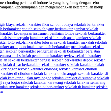
schooling pertama di indonesia yang bergabung dengan sebuah
n kemampuan kepemimpinan dan mengembangkan keterampilan hidup
ggis
biaya sekolah karakter fikar school
budaya sekolah berkarakter
h berkarakter
contoh sekolah yang berkarakter
gambar sekolah
rkarakter kebangsaan
instrumen penilaian lomba sekolah berkarakter
kolah islam terpadu
karakter sekolah ramah anak
karakter sekolah
akter
logo sekolah karakter
lulusan sekolah karakter
makalah sekolah
rakter anak
menciptakan sekolah berkarakter
menciptakan sekolah
n sekolah berkarakter
pengertian sekolah berkarakter
peralatan
rencana aksi sekolah pendidikan karakter
review sekolah karakter
dalah
sekolah berkarakter bangsa
sekolah berkarakter depok
sekolah
sekolah dasar berkarakter
sekolah karakter
sekolah karakter adalah
akter bogor
sekolah karakter cibinong
sekolah karakter cibubur
 karakter di cibubur
sekolah karakter di cimanggis
sekolah karakter di
olah karakter di jalan raya bogor
sekolah karakter di surabaya
sekolah
jl raya bogor
sekolah karakter karawang
sekolah karakter semarang
kolah smp karakter
sekolah tk berkarakter
sekolah tk karakter
sekolah
ter