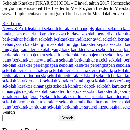
Sekolah Karakter FIKAR SCHOOL – Diawal tahun 2017 Homeschoolin
program internasional The Leader In Me. Program Leader In Me ada
siswa. Implementasi dari program The Leader In Me adalah Seven
Read more
News & Article
alamat sekolah karakter cimanggis
alamat sekolah kara
budaya sekolah dan karakter siswa
budaya sekolah pendidikan karakt
berkarakter
hakikat sekolah berkarakter
indikator awal sekolah berkar
kebangsaan
karakter guru sekolah minggu
karakter kepala sekolah
ka
unggulan
karakter sekolah yang baik
karakter siswa sekolah dasar
kar
berkarakter
manajemen sekolah berkarakter
manajemen sekolah yang 
yang berkarakter
mewujudkan sekolah berkarakter
model sekolah ber
sekolah karakter
perlengkapan sekolah karakter
perlengkapan sekolah
sekolah berbasis karakter
sekolah berbasis karakter di jakarta
sekolah 
berkarakter di indonesia
sekolah berkarakter islami
sekolah berkarakt
sekolah karakter anak
sekolah karakter bandung
sekolah karakter ban
sekolah karakter cimanggis
sekolah karakter depok
sekolah karakter 
cimanggis depok
sekolah karakter di depok
sekolah karakter di jakart
karakter di tangerang
sekolah karakter indonesia
sekolah karakter ipb
sekolah pembentukan karakter
sekolah pendidikan berkarakter
sekola
yang berkarakter
slogan sekolah berkarakter
strategi menciptakan sek
Search
Search