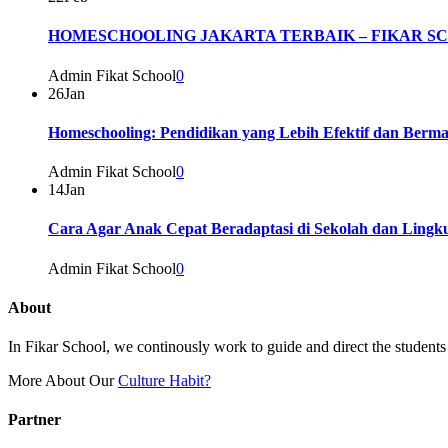
HOMESCHOOLING JAKARTA TERBAIK – FIKAR S
Admin Fikat School
0
26
Jan
Homeschooling: Pendidikan yang Lebih Efektif dan Berm
Admin Fikat School
0
14
Jan
Cara Agar Anak Cepat Beradaptasi di Sekolah dan Ling
Admin Fikat School
0
About
In Fikar School, we continously work to guide and direct the students t
More About Our
Culture Habit?
Partner