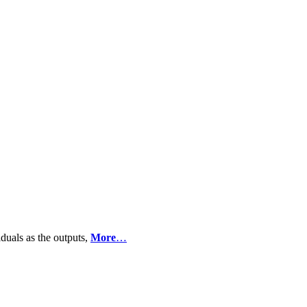
iduals as the outputs,
More
…