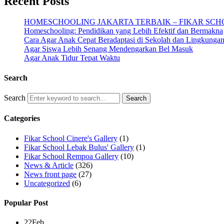
Recent Posts
HOMESCHOOLING JAKARTA TERBAIK – FIKAR SCH
Homeschooling: Pendidikan yang Lebih Efektif dan Bermakna
Cara Agar Anak Cepat Beradaptasi di Sekolah dan Lingkunga
Agar Siswa Lebih Senang Mendengarkan Bel Masuk
Agar Anak Tidur Tepat Waktu
Search
Search
Categories
Fikar School Cinere's Gallery
(1)
Fikar School Lebak Bulus' Gallery
(1)
Fikar School Rempoa Gallery
(10)
News & Article
(326)
News front page
(27)
Uncategorized
(6)
Popular Post
22
Feb