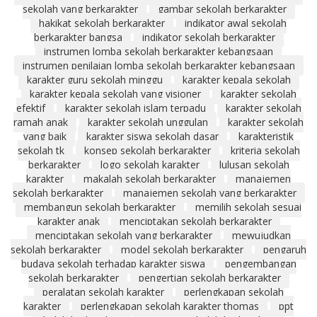
sekolah yang berkarakter
gambar sekolah berkarakter
hakikat sekolah berkarakter
indikator awal sekolah
berkarakter bangsa
indikator sekolah berkarakter
instrumen lomba sekolah berkarakter kebangsaan
instrumen penilaian lomba sekolah berkarakter kebangsaan
karakter guru sekolah minggu
karakter kepala sekolah
karakter kepala sekolah yang visioner
karakter sekolah
efektif
karakter sekolah islam terpadu
karakter sekolah
ramah anak
karakter sekolah unggulan
karakter sekolah
yang baik
karakter siswa sekolah dasar
karakteristik
sekolah tk
konsep sekolah berkarakter
kriteria sekolah
berkarakter
logo sekolah karakter
lulusan sekolah
karakter
makalah sekolah berkarakter
manajemen
sekolah berkarakter
manajemen sekolah yang berkarakter
membangun sekolah berkarakter
memilih sekolah sesuai
karakter anak
menciptakan sekolah berkarakter
menciptakan sekolah yang berkarakter
mewujudkan
sekolah berkarakter
model sekolah berkarakter
pengaruh
budaya sekolah terhadap karakter siswa
pengembangan
sekolah berkarakter
pengertian sekolah berkarakter
peralatan sekolah karakter
perlengkapan sekolah
karakter
perlengkapan sekolah karakter thomas
ppt