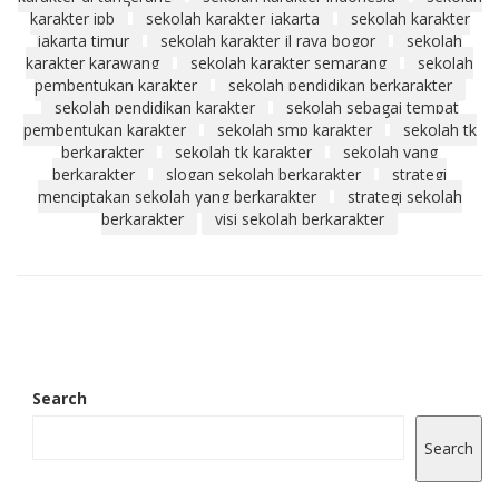
karakter ipb
sekolah karakter jakarta
sekolah karakter
jakarta timur
sekolah karakter jl raya bogor
sekolah
karakter karawang
sekolah karakter semarang
sekolah
pembentukan karakter
sekolah pendidikan berkarakter
sekolah pendidikan karakter
sekolah sebagai tempat
pembentukan karakter
sekolah smp karakter
sekolah tk
berkarakter
sekolah tk karakter
sekolah yang
berkarakter
slogan sekolah berkarakter
strategi
menciptakan sekolah yang berkarakter
strategi sekolah
berkarakter
visi sekolah berkarakter
Search
Search