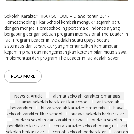
Sekolah Karakter FIKAR SCHOOL – Diawal tahun 2017
Homeschooling Fikar School kembali mengukir sejarah baru
dengan menjadi Homeschooling pertama di indonesia yang
bergabung dengan sebuah program internasional The Leader In
Me. Program Leader In Me adalah suatu upaya secara
sistematis dan terstruktur yang memunculkan kemampuan
kepemimpinan dan mengembangkan keterampilan hidup siswa.
Implementasi dari program The Leader In Me adalah Seven
READ MORE
News & Article
alamat sekolah karakter cimanggis
alamat sekolah karakter fikar school
arti sekolah
berkarakter
biaya sekolah karakter cimanggis
biaya
sekolah karakter fikar school
budaya sekolah berkarakter
budaya sekolah dan karakter siswa
budaya sekolah
pendidikan karakter
cerita karakter sekolah minggu
ciri
sekolah berkarakter
contoh sekolah berkarakter
contoh