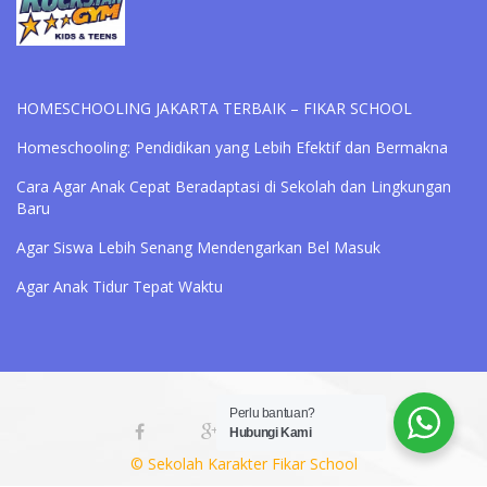
HOMESCHOOLING JAKARTA TERBAIK – FIKAR SCHOOL
Homeschooling: Pendidikan yang Lebih Efektif dan Bermakna
Cara Agar Anak Cepat Beradaptasi di Sekolah dan Lingkungan
Baru
Agar Siswa Lebih Senang Mendengarkan Bel Masuk
Agar Anak Tidur Tepat Waktu
Perlu bantuan?
Hubungi Kami
© Sekolah Karakter Fikar School