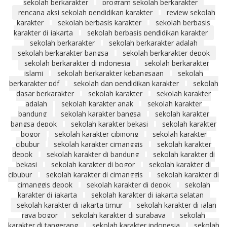
sekolah berkarakter
program sekolah berkarakter
rencana aksi sekolah pendidikan karakter
review sekolah
karakter
sekolah berbasis karakter
sekolah berbasis
karakter di jakarta
sekolah berbasis pendidikan karakter
sekolah berkarakter
sekolah berkarakter adalah
sekolah berkarakter bangsa
sekolah berkarakter depok
sekolah berkarakter di indonesia
sekolah berkarakter
islami
sekolah berkarakter kebangsaan
sekolah
berkarakter pdf
sekolah dan pendidikan karakter
sekolah
dasar berkarakter
sekolah karakter
sekolah karakter
adalah
sekolah karakter anak
sekolah karakter
bandung
sekolah karakter bangsa
sekolah karakter
bangsa depok
sekolah karakter bekasi
sekolah karakter
bogor
sekolah karakter cibinong
sekolah karakter
cibubur
sekolah karakter cimanggis
sekolah karakter
depok
sekolah karakter di bandung
sekolah karakter di
bekasi
sekolah karakter di bogor
sekolah karakter di
cibubur
sekolah karakter di cimanggis
sekolah karakter di
cimanggis depok
sekolah karakter di depok
sekolah
karakter di jakarta
sekolah karakter di jakarta selatan
sekolah karakter di jakarta timur
sekolah karakter di jalan
raya bogor
sekolah karakter di surabaya
sekolah
karakter di tangerang
sekolah karakter indonesia
sekolah