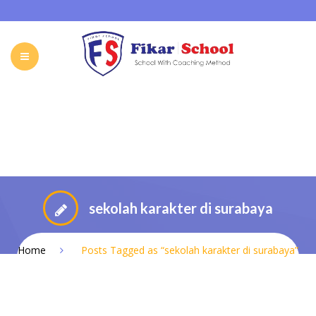
HOME
ABOUT FIKAR SCHOOL
SCHOOL
GALLERY
CAREER
FIKAR SCHOOL ONLINE
CONTACT
INDONESIA
sekolah karakter di surabaya
Home
Posts Tagged as “sekolah karakter di surabaya”