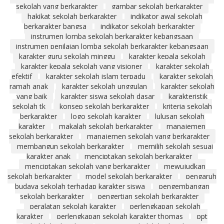
sekolah yang berkarakter
gambar sekolah berkarakter
hakikat sekolah berkarakter
indikator awal sekolah
berkarakter bangsa
indikator sekolah berkarakter
instrumen lomba sekolah berkarakter kebangsaan
instrumen penilaian lomba sekolah berkarakter kebangsaan
karakter guru sekolah minggu
karakter kepala sekolah
karakter kepala sekolah yang visioner
karakter sekolah
efektif
karakter sekolah islam terpadu
karakter sekolah
ramah anak
karakter sekolah unggulan
karakter sekolah
yang baik
karakter siswa sekolah dasar
karakteristik
sekolah tk
konsep sekolah berkarakter
kriteria sekolah
berkarakter
logo sekolah karakter
lulusan sekolah
karakter
makalah sekolah berkarakter
manajemen
sekolah berkarakter
manajemen sekolah yang berkarakter
membangun sekolah berkarakter
memilih sekolah sesuai
karakter anak
menciptakan sekolah berkarakter
menciptakan sekolah yang berkarakter
mewujudkan
sekolah berkarakter
model sekolah berkarakter
pengaruh
budaya sekolah terhadap karakter siswa
pengembangan
sekolah berkarakter
pengertian sekolah berkarakter
peralatan sekolah karakter
perlengkapan sekolah
karakter
perlengkapan sekolah karakter thomas
ppt