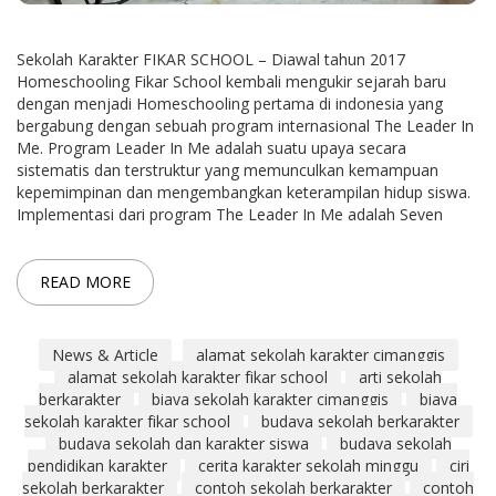
Sekolah Karakter FIKAR SCHOOL – Diawal tahun 2017
Homeschooling Fikar School kembali mengukir sejarah baru
dengan menjadi Homeschooling pertama di indonesia yang
bergabung dengan sebuah program internasional The Leader In
Me. Program Leader In Me adalah suatu upaya secara
sistematis dan terstruktur yang memunculkan kemampuan
kepemimpinan dan mengembangkan keterampilan hidup siswa.
Implementasi dari program The Leader In Me adalah Seven
READ MORE
News & Article
alamat sekolah karakter cimanggis
alamat sekolah karakter fikar school
arti sekolah
berkarakter
biaya sekolah karakter cimanggis
biaya
sekolah karakter fikar school
budaya sekolah berkarakter
budaya sekolah dan karakter siswa
budaya sekolah
pendidikan karakter
cerita karakter sekolah minggu
ciri
sekolah berkarakter
contoh sekolah berkarakter
contoh