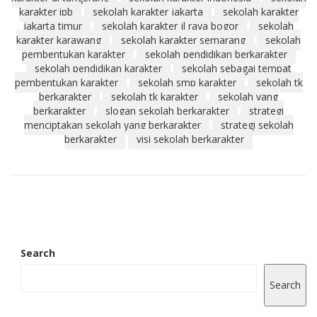
karakter ipb
sekolah karakter jakarta
sekolah karakter
jakarta timur
sekolah karakter jl raya bogor
sekolah
karakter karawang
sekolah karakter semarang
sekolah
pembentukan karakter
sekolah pendidikan berkarakter
sekolah pendidikan karakter
sekolah sebagai tempat
pembentukan karakter
sekolah smp karakter
sekolah tk
berkarakter
sekolah tk karakter
sekolah yang
berkarakter
slogan sekolah berkarakter
strategi
menciptakan sekolah yang berkarakter
strategi sekolah
berkarakter
visi sekolah berkarakter
Search
Search