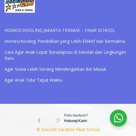
HOMESCHOOLING JAKARTA TERBAIK – FIKAR SCHOOL
Homeschooling: Pendidikan yang Lebih Efektif dan Bermakna
Cara Agar Anak Cepat Beradaptasi di Sekolah dan Lingkungan
Baru
Agar Siswa Lebih Senang Mendengarkan Bel Masuk
Agar Anak Tidur Tepat Waktu
Perlu bantuan?
Hubungi Kami
© Sekolah Karakter Fikar School