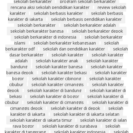
sekolah berkarakter
program sekolah berkarakter
rencana aksi sekolah pendidikan karakter
review sekolah
karakter
sekolah berbasis karakter
sekolah berbasis
karakter di jakarta
sekolah berbasis pendidikan karakter
sekolah berkarakter
sekolah berkarakter adalah
sekolah berkarakter bangsa
sekolah berkarakter depok
sekolah berkarakter di indonesia
sekolah berkarakter
islami
sekolah berkarakter kebangsaan
sekolah
berkarakter pdf
sekolah dan pendidikan karakter
sekolah
dasar berkarakter
sekolah karakter
sekolah karakter
adalah
sekolah karakter anak
sekolah karakter
bandung
sekolah karakter bangsa
sekolah karakter
bangsa depok
sekolah karakter bekasi
sekolah karakter
bogor
sekolah karakter cibinong
sekolah karakter
cibubur
sekolah karakter cimanggis
sekolah karakter
depok
sekolah karakter di bandung
sekolah karakter di
bekasi
sekolah karakter di bogor
sekolah karakter di
cibubur
sekolah karakter di cimanggis
sekolah karakter di
cimanggis depok
sekolah karakter di depok
sekolah
karakter di jakarta
sekolah karakter di jakarta selatan
sekolah karakter di jakarta timur
sekolah karakter di jalan
raya bogor
sekolah karakter di surabaya
sekolah
karakter di tangerang
sekolah karakter indonesia
sekolah