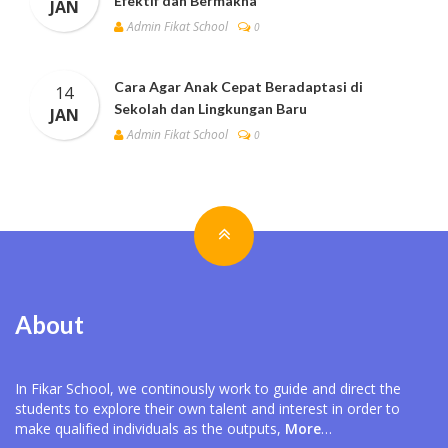
Efektif dan Bermakna
JAN
Admin Fikat School
0
Cara Agar Anak Cepat Beradaptasi di
14
Sekolah dan Lingkungan Baru
JAN
Admin Fikat School
0
About
In Fikar School, we continously work to guide and direct the
students to explore their own talent and interest in order to
make qualified individuals as the outputs,
More
…