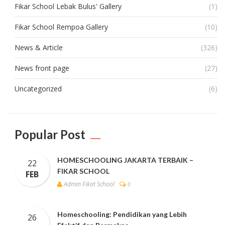
Fikar School Lebak Bulus' Gallery
(1)
Fikar School Rempoa Gallery
(10)
News & Article
(326)
News front page
(27)
Uncategorized
(6)
Popular Post
HOMESCHOOLING JAKARTA TERBAIK –
22
FIKAR SCHOOL
FEB
Admin Fikat School
0
Homeschooling: Pendidikan yang Lebih
26