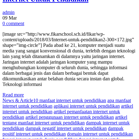
admin
09
Mar
0 comment
[image src=”http://www.fikarschool.sch.id/fikar/wp-
content/uploads/2018/03/Internet-untuk-pendidikan2-300×172.jpg”
shape=”img-circle”] Pada abad ke 21, komputer menjadi suatu
media yang sangat konvensional di dunia, terlebih dengan teknologi
lain yang telah ditanamkan di dalamnya yaitu jaringan internet.
Jaringan internet adalah jaringan komputer yang mampu
menghubungkan komputer di seluruh dunia, sehingga informasi
dalam berbagai jenis dan dalam berbagai bentuk dapat
dikomunikasikan antar belahan dunia secara instan dan global.
Teknologi informasi
Read more
News & Article
10 manfaat internet untuk pendidikan
apa manfaat
internet untuk pendidikan
aplikasi internet untuk pendidikan
artikel
internet untuk pendidikan
artikel pemanfaatan internet untuk
pendidikan
artikel penggunaan internet untuk pendidikan
artikel
tentang manfaat internet untuk pendidikan
dampak internet untuk
pendidikan
dampak negatif internet untuk pendidikan
dampak
positif internet untuk pendidikan
domain internet untuk pendidikan