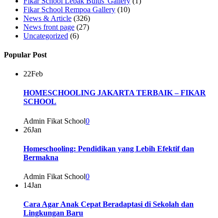
Fikar School Lebak Bulus' Gallery
(1)
Fikar School Rempoa Gallery
(10)
News & Article
(326)
News front page
(27)
Uncategorized
(6)
Popular Post
22
Feb
HOMESCHOOLING JAKARTA TERBAIK – FIKAR
SCHOOL
Admin Fikat School
0
26
Jan
Homeschooling: Pendidikan yang Lebih Efektif dan
Bermakna
Admin Fikat School
0
14
Jan
Cara Agar Anak Cepat Beradaptasi di Sekolah dan
Lingkungan Baru