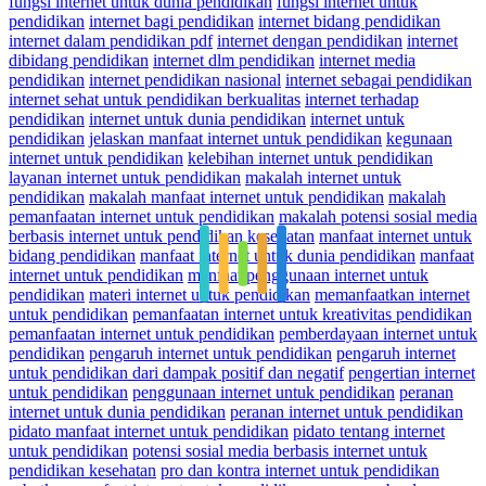
fungsi internet untuk dunia pendidikan
fungsi internet untuk
pendidikan
internet bagi pendidikan
internet bidang pendidikan
internet dalam pendidikan pdf
internet dengan pendidikan
internet
dibidang pendidikan
internet dlm pendidikan
internet media
pendidikan
internet pendidikan nasional
internet sebagai pendidikan
internet sehat untuk pendidikan berkualitas
internet terhadap
pendidikan
internet untuk dunia pendidikan
internet untuk
pendidikan
jelaskan manfaat internet untuk pendidikan
kegunaan
internet untuk pendidikan
kelebihan internet untuk pendidikan
layanan internet untuk pendidikan
makalah internet untuk
pendidikan
makalah manfaat internet untuk pendidikan
makalah
pemanfaatan internet untuk pendidikan
makalah potensi sosial media
berbasis internet untuk pendidikan kesehatan
manfaat internet untuk
bidang pendidikan
manfaat internet untuk dunia pendidikan
manfaat
internet untuk pendidikan
manfaat penggunaan internet untuk
pendidikan
materi internet untuk pendidikan
memanfaatkan internet
untuk pendidikan
pemanfaatan internet untuk kreativitas pendidikan
pemanfaatan internet untuk pendidikan
pemberdayaan internet untuk
pendidikan
pengaruh internet untuk pendidikan
pengaruh internet
untuk pendidikan dari dampak positif dan negatif
pengertian internet
untuk pendidikan
penggunaan internet untuk pendidikan
peranan
internet untuk dunia pendidikan
peranan internet untuk pendidikan
pidato manfaat internet untuk pendidikan
pidato tentang internet
untuk pendidikan
potensi sosial media berbasis internet untuk
pendidikan kesehatan
pro dan kontra internet untuk pendidikan