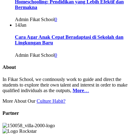
Homeschooling: Pendidikan yang Lebih Efektif dan
Bermakna
Admin Fikat School
0
14
Jan
Cara Agar Anak Cepat Beradaptasi di Sekolah dan
Lingkungan Baru
Admin Fikat School
0
About
In Fikar School, we continously work to guide and direct the
students to explore their own talent and interest in order to make
qualified individuals as the outputs,
More
…
More About Our
Culture Habit?
Partner