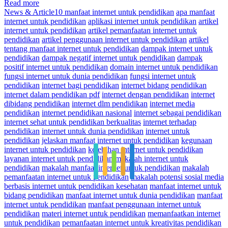
Read more
News & Article
10 manfaat internet untuk pendidikan
apa manfaat
internet untuk pendidikan
aplikasi internet untuk pendidikan
artikel
internet untuk pendidikan
artikel pemanfaatan internet untuk
pendidikan
artikel penggunaan internet untuk pendidikan
artikel
tentang manfaat internet untuk pendidikan
dampak internet untuk
pendidikan
dampak negatif internet untuk pendidikan
dampak
positif internet untuk pendidikan
domain internet untuk pendidikan
fungsi internet untuk dunia pendidikan
fungsi internet untuk
pendidikan
internet bagi pendidikan
internet bidang pendidikan
internet dalam pendidikan pdf
internet dengan pendidikan
internet
dibidang pendidikan
internet dlm pendidikan
internet media
pendidikan
internet pendidikan nasional
internet sebagai pendidikan
internet sehat untuk pendidikan berkualitas
internet terhadap
pendidikan
internet untuk dunia pendidikan
internet untuk
pendidikan
jelaskan manfaat internet untuk pendidikan
kegunaan
internet untuk pendidikan
kelebihan internet untuk pendidikan
layanan internet untuk pendidikan
makalah internet untuk
pendidikan
makalah manfaat internet untuk pendidikan
makalah
pemanfaatan internet untuk pendidikan
makalah potensi sosial media
berbasis internet untuk pendidikan kesehatan
manfaat internet untuk
bidang pendidikan
manfaat internet untuk dunia pendidikan
manfaat
internet untuk pendidikan
manfaat penggunaan internet untuk
pendidikan
materi internet untuk pendidikan
memanfaatkan internet
untuk pendidikan
pemanfaatan internet untuk kreativitas pendidikan