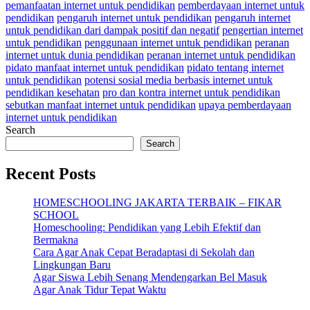
pemanfaatan internet untuk pendidikan
pemberdayaan internet untuk
pendidikan
pengaruh internet untuk pendidikan
pengaruh internet
untuk pendidikan dari dampak positif dan negatif
pengertian internet
untuk pendidikan
penggunaan internet untuk pendidikan
peranan
internet untuk dunia pendidikan
peranan internet untuk pendidikan
pidato manfaat internet untuk pendidikan
pidato tentang internet
untuk pendidikan
potensi sosial media berbasis internet untuk
pendidikan kesehatan
pro dan kontra internet untuk pendidikan
sebutkan manfaat internet untuk pendidikan
upaya pemberdayaan
internet untuk pendidikan
Search
Search
Recent Posts
HOMESCHOOLING JAKARTA TERBAIK – FIKAR
SCHOOL
Homeschooling: Pendidikan yang Lebih Efektif dan
Bermakna
Cara Agar Anak Cepat Beradaptasi di Sekolah dan
Lingkungan Baru
Agar Siswa Lebih Senang Mendengarkan Bel Masuk
Agar Anak Tidur Tepat Waktu