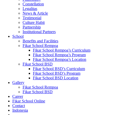
Constellation
Legalitas
News & Article
Testimonial
Culture Habit
Partnership
Institutional Partners
School
Benefits and Facilities
Fikar School Rempoa
Fikar School Rempoa’s Curriculum
Fikar School Rempoa’s Program
Fikar School Rempoa’s Location
Fikar School BSD
Fikar School BSD’s Curriculum
Fikar School BSD’s Program
Fikar School BSD Location
Gallery
Fikar School Rempoa
Fikar School BSD
Career
Fikar School Online
Contact
Indonesia