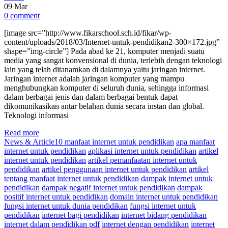
09
Mar
0 comment
[image src=”http://www.fikarschool.sch.id/fikar/wp-
content/uploads/2018/03/Internet-untuk-pendidikan2-300×172.jpg”
shape=”img-circle”] Pada abad ke 21, komputer menjadi suatu
media yang sangat konvensional di dunia, terlebih dengan teknologi
lain yang telah ditanamkan di dalamnya yaitu jaringan internet.
Jaringan internet adalah jaringan komputer yang mampu
menghubungkan komputer di seluruh dunia, sehingga informasi
dalam berbagai jenis dan dalam berbagai bentuk dapat
dikomunikasikan antar belahan dunia secara instan dan global.
Teknologi informasi
Read more
News & Article
10 manfaat internet untuk pendidikan
apa manfaat
internet untuk pendidikan
aplikasi internet untuk pendidikan
artikel
internet untuk pendidikan
artikel pemanfaatan internet untuk
pendidikan
artikel penggunaan internet untuk pendidikan
artikel
tentang manfaat internet untuk pendidikan
dampak internet untuk
pendidikan
dampak negatif internet untuk pendidikan
dampak
positif internet untuk pendidikan
domain internet untuk pendidikan
fungsi internet untuk dunia pendidikan
fungsi internet untuk
pendidikan
internet bagi pendidikan
internet bidang pendidikan
internet dalam pendidikan pdf
internet dengan pendidikan
internet