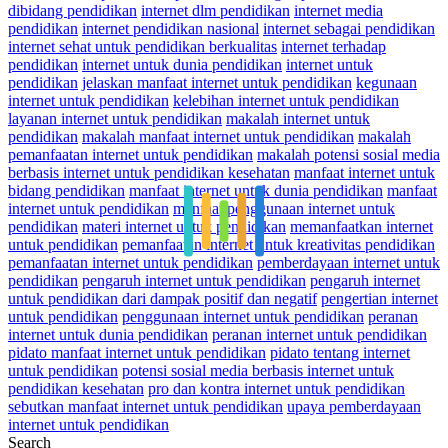
dibidang pendidikan
internet dlm pendidikan
internet media
pendidikan
internet pendidikan nasional
internet sebagai pendidikan
internet sehat untuk pendidikan berkualitas
internet terhadap
pendidikan
internet untuk dunia pendidikan
internet untuk
pendidikan
jelaskan manfaat internet untuk pendidikan
kegunaan
internet untuk pendidikan
kelebihan internet untuk pendidikan
layanan internet untuk pendidikan
makalah internet untuk
pendidikan
makalah manfaat internet untuk pendidikan
makalah
pemanfaatan internet untuk pendidikan
makalah potensi sosial media
berbasis internet untuk pendidikan kesehatan
manfaat internet untuk
bidang pendidikan
manfaat internet untuk dunia pendidikan
manfaat
internet untuk pendidikan
manfaat penggunaan internet untuk
pendidikan
materi internet untuk pendidikan
memanfaatkan internet
untuk pendidikan
pemanfaatan internet untuk kreativitas pendidikan
pemanfaatan internet untuk pendidikan
pemberdayaan internet untuk
pendidikan
pengaruh internet untuk pendidikan
pengaruh internet
untuk pendidikan dari dampak positif dan negatif
pengertian internet
untuk pendidikan
penggunaan internet untuk pendidikan
peranan
internet untuk dunia pendidikan
peranan internet untuk pendidikan
pidato manfaat internet untuk pendidikan
pidato tentang internet
untuk pendidikan
potensi sosial media berbasis internet untuk
pendidikan kesehatan
pro dan kontra internet untuk pendidikan
sebutkan manfaat internet untuk pendidikan
upaya pemberdayaan
internet untuk pendidikan
Search