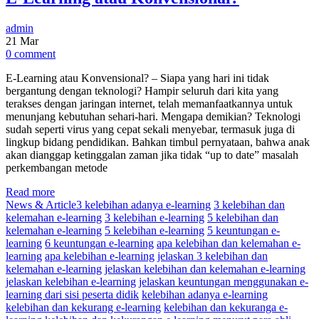
admin
21
Mar
0 comment
E-Learning atau Konvensional? – Siapa yang hari ini tidak
bergantung dengan teknologi? Hampir seluruh dari kita yang
terakses dengan jaringan internet, telah memanfaatkannya untuk
menunjang kebutuhan sehari-hari. Mengapa demikian? Teknologi
sudah seperti virus yang cepat sekali menyebar, termasuk juga di
lingkup bidang pendidikan. Bahkan timbul pernyataan, bahwa anak
akan dianggap ketinggalan zaman jika tidak “up to date” masalah
perkembangan metode
Read more
News & Article
3 kelebihan adanya e-learning
3 kelebihan dan
kelemahan e-learning
3 kelebihan e-learning
5 kelebihan dan
kelemahan e-learning
5 kelebihan e-learning
5 keuntungan e-
learning
6 keuntungan e-learning
apa kelebihan dan kelemahan e-
learning
apa kelebihan e-learning
jelaskan 3 kelebihan dan
kelemahan e-learning
jelaskan kelebihan dan kelemahan e-learning
jelaskan kelebihan e-learning
jelaskan keuntungan menggunakan e-
learning dari sisi peserta didik
kelebihan adanya e-learning
kelebihan dan kekurang e-learning
kelebihan dan kekuranga e-