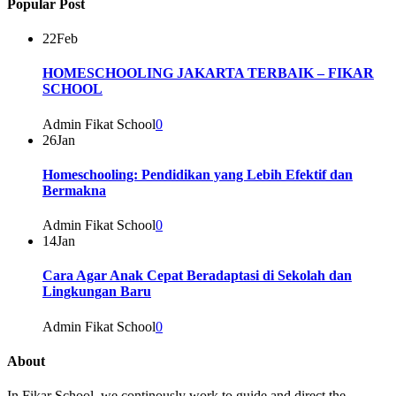
Popular Post
22
Feb
HOMESCHOOLING JAKARTA TERBAIK – FIKAR
SCHOOL
Admin Fikat School
0
26
Jan
Homeschooling: Pendidikan yang Lebih Efektif dan
Bermakna
Admin Fikat School
0
14
Jan
Cara Agar Anak Cepat Beradaptasi di Sekolah dan
Lingkungan Baru
Admin Fikat School
0
About
In Fikar School, we continously work to guide and direct the