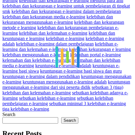
learning
kelebihan dan kekurangan e learning menurut para ahli
kelebihan dan kekurangan e learning untuk pembelajaran di tingkat
smk
kelebihan dan kekurangan e-learning dalam pembelajaran
kelebihan dan kekurangan media e-learning
kelebihan dan
kekurangan menggunakan e-learning
kelebihan dan kekurangan
metode e learning
kelebihan dan kekurangan pembelajaran e-
learning
kelebihan dan kelemahan e-learning
kelebihan dan
keuntungan e learning
kelebihan e-learning
kelebihan e-learning
adalah
kelebihan e-learning dalam pembelajaran
kelebihan e-
learning dan kelemahan e-learning
kelebihan kekurangan e learning
kelebihan menggunakan e-learning
kelebihan portal e-learning
kelemahan dan kelebihan e-learning
kelemahan dan kelebihan
media e-learning
keuntungan e-learning adalah
keuntungan e-
learning bagi siswa
keuntungan e-learning bagi siswa dan guru
keuntungan e-learning dalam pendidikan
keuntungan menggunakan
e-learning
keuntungan menggunakan e-learning adalah
keuntungan
menggunakan e-learning dari sisi peserta didik
sebutkan 3 (tiga)
kelebihan dan kelemahan e-learning
sebutkan kelebihan adanya e-
learning
sebutkan kelebihan e-learning
sebutkan kelebihan
pembelajaran e-learning
sebutkan minimal 3 kelebihan e-learning
tiga kelebihan e-learning
Search
Search
Recent Posts